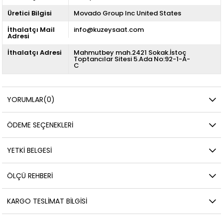
Üretici Bilgisi
Movado Group Inc United States
İthalatçı Mail
info@kuzeysaat.com
Adresi
İthalatçı Adresi
Mahmutbey mah.2421 Sokak.İstoç
Toptancılar Sitesi 5.Ada No:92-1-A-
C
YORUMLAR
(0)
ÖDEME SEÇENEKLERI
YETKİ BELGESİ
ÖLÇÜ REHBERI
KARGO TESLIMAT BILGISI