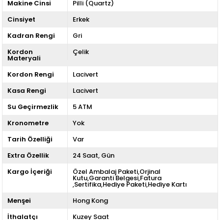
Makine Cinsi
Pilli (Quartz)
Cinsiyet
Erkek
Kadran Rengi
Gri
Kordon
Çelik
Materyali
Kordon Rengi
Lacivert
Kasa Rengi
Lacivert
Su Geçirmezlik
5 ATM
Kronometre
Yok
Tarih Özelliği
Var
Extra Özellik
24 Saat
Gün
Kargo İçeriği
Özel Ambalaj Paketi,Orjinal
Kutu,Garanti Belgesi,Fatura
,Sertifika,Hediye Paketi,Hediye Kartı
Menşei
Hong Kong
İthalatçı
Kuzey Saat