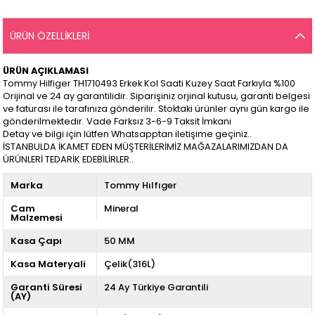
ÜRÜN ÖZELLIKLERI
ÜRÜN AÇIKLAMASI
Tommy Hilfiger TH1710493 Erkek Kol Saati Kuzey Saat Farkıyla %100
Orijinal ve 24 ay garantilidir. Siparişiniz orjinal kutusu, garanti belgesi
ve faturası ile tarafınıza gönderilir. Stoktaki ürünler aynı gün kargo ile
gönderilmektedir. Vade Farksız 3-6-9 Taksit İmkanı
Detay ve bilgi için lütfen Whatsapptan iletişime geçiniz..
İSTANBULDA İKAMET EDEN MÜŞTERİLERİMİZ MAĞAZALARIMIZDAN DA
ÜRÜNLERİ TEDARİK EDEBİLİRLER..
Marka
Tommy Hılfıger
Cam
Mineral
Malzemesi
Kasa Çapı
50 MM
Kasa Materyali
Çelik(316L)
Garanti Süresi
24 Ay Türkiye Garantili
(AY)