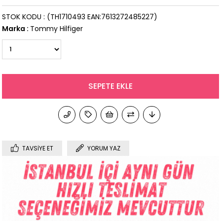
STOK KODU
(TH1710493 EAN:7613272485227)
Marka
:
Tommy Hilfiger
TAVSIYE ET
YORUM YAZ