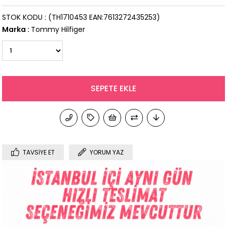
STOK KODU
(TH1710453 EAN:7613272435253)
Marka
:
Tommy Hilfiger
TAVSIYE ET
YORUM YAZ