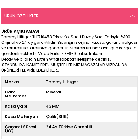
ÜRÜN ÖZELLIKLERI
ÜRÜN AÇIKLAMASI
Tommy Hilfiger TH1710453 Erkek Kol Saati Kuzey Saat Farkıyla %100
Orijinal ve 24 ay garantilidir. Siparişiniz orjinal kutusu, garanti belgesi
ve faturası ile tarafınıza gönderilir. Stoktaki ürünler aynı gün kargo ile
gönderilmektedir. Vade Farksız 3-6-9 Taksit İmkanı
Detay ve bilgi için lütfen Whatsapptan iletişime geçiniz..
İSTANBULDA İKAMET EDEN MÜŞTERİLERİMİZ MAĞAZALARIMIZDAN DA
ÜRÜNLERİ TEDARİK EDEBİLİRLER..
Marka
Tommy Hılfıger
Cam
Mineral
Malzemesi
Kasa Çapı
43 MM
Kasa Materyali
Çelik(316L)
Garanti Süresi
24 Ay Türkiye Garantili
(AY)