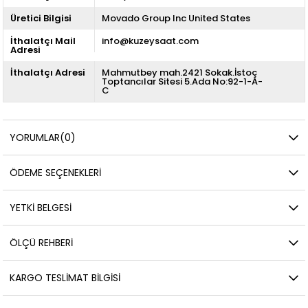
Üretici Bilgisi
Movado Group Inc United States
İthalatçı Mail
info@kuzeysaat.com
Adresi
İthalatçı Adresi
Mahmutbey mah.2421 Sokak.İstoç
Toptancılar Sitesi 5.Ada No:92-1-A-
C
YORUMLAR
(0)
ÖDEME SEÇENEKLERI
YETKİ BELGESİ
ÖLÇÜ REHBERI
KARGO TESLIMAT BILGISI