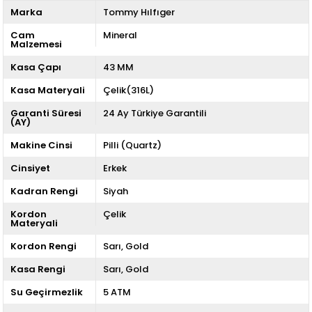
Marka
Tommy Hılfıger
Cam
Mineral
Malzemesi
Kasa Çapı
43 MM
Kasa Materyali
Çelik(316L)
Garanti Süresi
24 Ay Türkiye Garantili
(AY)
Makine Cinsi
Pilli (Quartz)
Cinsiyet
Erkek
Kadran Rengi
Siyah
Kordon
Çelik
Materyali
Kordon Rengi
Sarı
Gold
Kasa Rengi
Sarı
Gold
Su Geçirmezlik
5 ATM