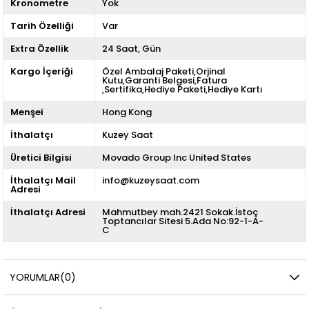
Kronometre
Yok
Tarih Özelliği
Var
Extra Özellik
24 Saat
Gün
Kargo İçeriği
Özel Ambalaj Paketi,Orjinal
Kutu,Garanti Belgesi,Fatura
,Sertifika,Hediye Paketi,Hediye Kartı
Menşei
Hong Kong
İthalatçı
Kuzey Saat
Üretici Bilgisi
Movado Group Inc United States
İthalatçı Mail
info@kuzeysaat.com
Adresi
İthalatçı Adresi
Mahmutbey mah.2421 Sokak.İstoç
Toptancılar Sitesi 5.Ada No:92-1-A-
C
YORUMLAR
(0)