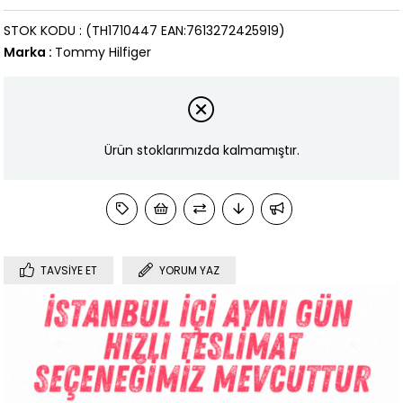
STOK KODU
(TH1710447 EAN:7613272425919)
Marka
:
Tommy Hilfiger
Ürün stoklarımızda kalmamıştır.
TAVSIYE ET
YORUM YAZ