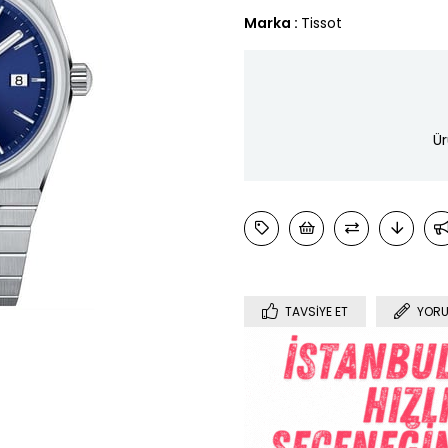
Marka
:
Tissot
Ür
TAVSIYE ET
YORU