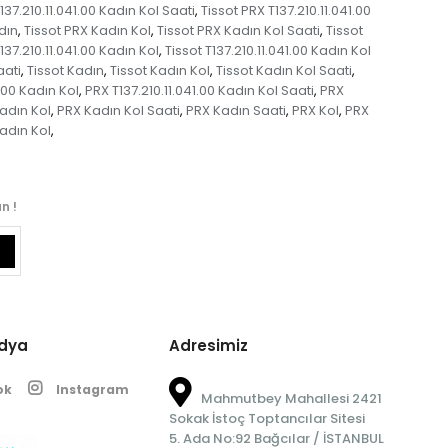
137.210.11.041.00 Kadın Kol Saati
Tissot PRX T137.210.11.041.00
,
dın
Tissot PRX Kadın Kol
Tissot PRX Kadın Kol Saati
Tissot
,
,
,
T137.210.11.041.00 Kadın Kol
Tissot T137.210.11.041.00 Kadın Kol
,
aati
Tissot Kadın
Tissot Kadın Kol
Tissot Kadın Kol Saati
,
,
,
,
1.00 Kadın Kol
PRX T137.210.11.041.00 Kadın Kol Saati
PRX
,
,
adın Kol
PRX Kadın Kol Saati
PRX Kadın Saati
PRX Kol
PRX
,
,
,
,
Kadın Kol
,
n !
edya
Adresimiz
ok
Instagram
Mahmutbey Mahallesi 2421
Sokak İstoç Toptancılar Sitesi
5. Ada No:92 Bağcılar / İSTANBUL