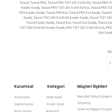
Tissot
Tissot PRX
Tissot PRX T137.210.11.041.00
Tissot PRX T1
,
,
,
Kadın Saati
Tissot PRX T137.210.11.041.00 Kol
Tissot PRX T13
,
,
PRX Kadın Saati
Tissot PRX Kol
Tissot PRX Kol Saati
Tissot
,
,
,
Saati
Tissot T137.210.11.041.00 Kadın Saati
Tissot T137.210
,
,
Tissot Kadın Saati
Tissot Kol
Tissot Kol Saati
Tissot Sa
,
,
,
T137.210.11.041.00 Kadın Saati
PRX T137.210.11.041.00 Kol
PRX 
,
,
Kol Saat
Bü
Kurumsal Kategori
Müşteri İlişkileri
Mesafeli Satış Sözleşm
Anasayfa
Erkek Saat
Alışveriş
Hakkımızda
Kadın Saat
İade Ve Değişim Koşulla
Bize Ulaşın
Markalar