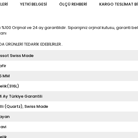
LERI
YETKİ BELGESİ
ÖLÇÜ REHBERI
KARGO TESLIMAT BI
%100 Orijinal ve 24 ay garantilidir. Siparişiniz orjinal kutusu, garanti bel
kanı
 ÜRÜNLERİ TEDARİK EDEBİLİRLER..
issot Swiss Made
afir
5 MM
elik(316L)
4 Ay Türkiye Garantili
illi (Quartz)
Swiss Made
ayan
avi
elik