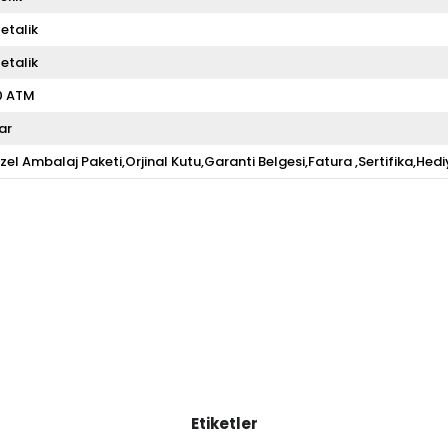
etalik
etalik
0 ATM
ar
zel Ambalaj Paketi,Orjinal Kutu,Garanti Belgesi,Fatura ,Sertifika,Hedi
Etiketler