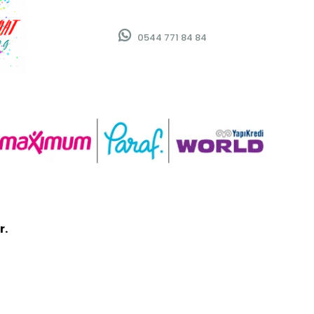
0544 771 84 84
r.