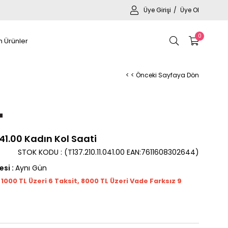
Üye Girişi
Üye Ol
0
 Ürünler
< < Önceki Sayfaya Dön
041.00 Kadın Kol Saati
STOK KODU
(T137.210.11.041.00 EAN:7611608302644)
esi
:
Aynı Gün
t 1000
TL
Üzeri 6 Taksit, 8000 TL Üzeri Vade Farksız 9