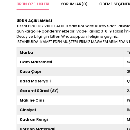
ÜRÜN ÖZELLIKLERI
YORUMLAR
(0)
ÖDEME SEÇENEK
ÜRÜN AÇIKLAMASI
Tissot PRX T137.210.11.041.00 Kadın Kol Saati Kuzey Saat Farkıyla 
gün kargo ile gönderilmektedir. Vade Farksız 3-6-9 Taksit İm
Detay ve bilgi için lütfen Whatsapptan iletişime geçiniz..
İSTANBULDA İKAMET EDEN MÜŞTERİLERİMİZ MAĞAZALARIMIZDAN DA
Marka
T
Cam Malzemesi
S
Kasa Çapı
3
Kasa Materyali
Ç
Garanti Süresi (AY)
2
Makine Cinsi
P
Cinsiyet
B
Kadran Rengi
M
Kordon Materyali
Ç