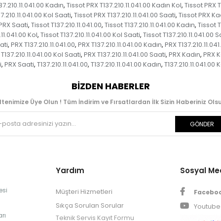
37.210.11.041.00 Kadın
Tissot PRX T137.210.11.041.00 Kadın Kol
Tissot PRX T
,
,
7.210.11.041.00 Kol Saati
Tissot PRX T137.210.11.041.00 Saati
Tissot PRX Ka
,
,
 PRX Saati
Tissot T137.210.11.041.00
Tissot T137.210.11.041.00 Kadın
Tissot 
,
,
,
.11.041.00 Kol
Tissot T137.210.11.041.00 Kol Saati
Tissot T137.210.11.041.00 S
,
,
ati
PRX T137.210.11.041.00
PRX T137.210.11.041.00 Kadın
PRX T137.210.11.04
,
,
,
T137.210.11.041.00 Kol Saati
PRX T137.210.11.041.00 Saati
PRX Kadın
PRX K
,
,
,
i
PRX Saati
T137.210.11.041.00
T137.210.11.041.00 Kadın
T137.210.11.041.00 
,
,
,
,
BIZDEN HABERLER
ltenimize Üye Olun ! Tüm İndirim ve Fırsatlardan İlk Sizin Haberiniz Olsu
GÖNDER
Yardım
Sosyal M
esi
Müşteri Hizmetleri
Facebo
Sıkça Sorulan Sorular
Youtube
rı
Teknik Servis Kayıt Formu