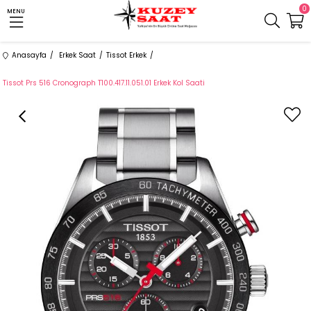
0
MENU
Anasayfa
Erkek Saat
Tissot Erkek
Tissot Prs 516 Cronograph T100.417.11.051.01 Erkek Kol Saati