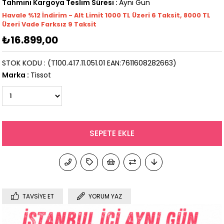
Tahmini Kargoya Teslim Süresi
:
Aynı Gün
Havale %12 İndirim - Alt Limit 1000
TL
Üzeri 6 Taksit, 8000 TL
Üzeri Vade Farksız 9 Taksit
₺16.899,00
STOK KODU
(T100.417.11.051.01 EAN:7611608282663)
Marka
:
Tissot
TAVSIYE ET
YORUM YAZ