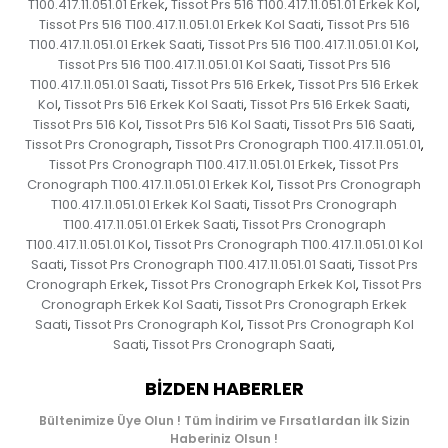
T100.417.11.051.01 Erkek
Tissot Prs 516 T100.417.11.051.01 Erkek Kol
,
,
Tissot Prs 516 T100.417.11.051.01 Erkek Kol Saati
Tissot Prs 516
,
T100.417.11.051.01 Erkek Saati
Tissot Prs 516 T100.417.11.051.01 Kol
,
,
Tissot Prs 516 T100.417.11.051.01 Kol Saati
Tissot Prs 516
,
T100.417.11.051.01 Saati
Tissot Prs 516 Erkek
Tissot Prs 516 Erkek
,
,
Kol
Tissot Prs 516 Erkek Kol Saati
Tissot Prs 516 Erkek Saati
,
,
,
Tissot Prs 516 Kol
Tissot Prs 516 Kol Saati
Tissot Prs 516 Saati
,
,
,
Tissot Prs Cronograph
Tissot Prs Cronograph T100.417.11.051.01
,
,
Tissot Prs Cronograph T100.417.11.051.01 Erkek
Tissot Prs
,
Cronograph T100.417.11.051.01 Erkek Kol
Tissot Prs Cronograph
,
T100.417.11.051.01 Erkek Kol Saati
Tissot Prs Cronograph
,
T100.417.11.051.01 Erkek Saati
Tissot Prs Cronograph
,
T100.417.11.051.01 Kol
Tissot Prs Cronograph T100.417.11.051.01 Kol
,
Saati
Tissot Prs Cronograph T100.417.11.051.01 Saati
Tissot Prs
,
,
Cronograph Erkek
Tissot Prs Cronograph Erkek Kol
Tissot Prs
,
,
Cronograph Erkek Kol Saati
Tissot Prs Cronograph Erkek
,
Saati
Tissot Prs Cronograph Kol
Tissot Prs Cronograph Kol
,
,
Saati
Tissot Prs Cronograph Saati
,
,
BIZDEN HABERLER
Bültenimize Üye Olun ! Tüm İndirim ve Fırsatlardan İlk Sizin
Haberiniz Olsun !