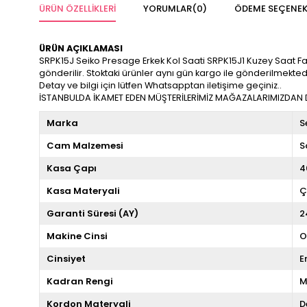
ÜRÜN ÖZELLIKLERI
YORUMLAR
(0)
ÖDEME SEÇENEK
ÜRÜN AÇIKLAMASI
SRPK15J Seiko Presage Erkek Kol Saati SRPK15J1 Kuzey Saat Farkı
gönderilir. Stoktaki ürünler aynı gün kargo ile gönderilmekted
Detay ve bilgi için lütfen Whatsapptan iletişime geçiniz..
İSTANBULDA İKAMET EDEN MÜŞTERİLERİMİZ MAĞAZALARIMIZDAN DA
Marka
S
Cam Malzemesi
S
Kasa Çapı
4
Kasa Materyali
Ç
Garanti Süresi (AY)
2
Makine Cinsi
O
Cinsiyet
E
Kadran Rengi
M
Kordon Materyali
D