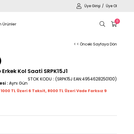
Üye Girişi
Üye Ol
0
 Ürünler
< < Önceki Sayfaya Dön
 Erkek Kol Saati SRPK15J1
STOK KODU
(SRPK15J EAN:4954628250100)
esi
:
Aynı Gün
t 1000
TL
Üzeri 6 Taksit, 8000 TL Üzeri Vade Farksız 9