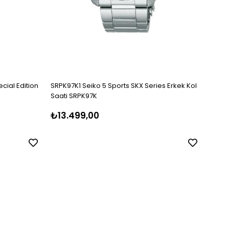
cial Edition
SRPK97K1 Seiko 5 Sports SKX Series Erkek Kol
SRPK6
Saati SRPK97K
Kol S
₺13.499,00
₺14