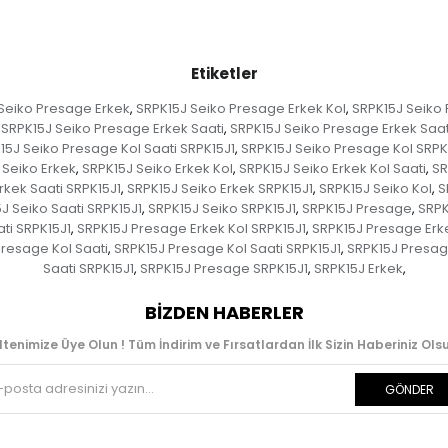
Etiketler
Seiko Presage Erkek
SRPK15J Seiko Presage Erkek Kol
SRPK15J Seiko 
,
,
SRPK15J Seiko Presage Erkek Saati
SRPK15J Seiko Presage Erkek Saat
,
15J Seiko Presage Kol Saati SRPK15J1
SRPK15J Seiko Presage Kol SRPK
,
 Seiko Erkek
SRPK15J Seiko Erkek Kol
SRPK15J Seiko Erkek Kol Saati
SR
,
,
,
rkek Saati SRPK15J1
SRPK15J Seiko Erkek SRPK15J1
SRPK15J Seiko Kol
S
,
,
,
J Seiko Saati SRPK15J1
SRPK15J Seiko SRPK15J1
SRPK15J Presage
SRPK
,
,
,
ti SRPK15J1
SRPK15J Presage Erkek Kol SRPK15J1
SRPK15J Presage Erk
,
,
resage Kol Saati
SRPK15J Presage Kol Saati SRPK15J1
SRPK15J Presag
,
,
Saati SRPK15J1
SRPK15J Presage SRPK15J1
SRPK15J Erkek
,
,
,
BIZDEN HABERLER
ltenimize Üye Olun ! Tüm İndirim ve Fırsatlardan İlk Sizin Haberiniz Olsu
GÖNDER