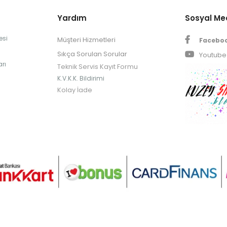
Yardım
Sosyal M
esi
Müşteri Hizmetleri
Facebo
Sıkça Sorulan Sorular
Youtube
rı
Teknik Servis Kayıt Formu
K.V.K.K. Bildirimi
Kolay İade