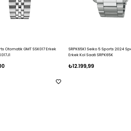
rts Otomatik GMT SSK017 Erkek
SRPK65K1 Seiko 5 Sports 2024 Spe
K017J1
Erkek Kol Saati SRPK65K
00
₺12.199,99