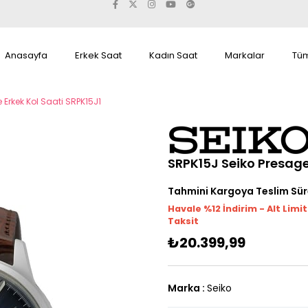
Anasayfa
Erkek Saat
Kadın Saat
Markalar
Tüm
 Erkek Kol Saati SRPK15J1
SRPK15J Seiko Presage
Tahmini Kargoya Teslim Sür
Havale %12 İndirim - Alt Limi
Taksit
₺20.399,99
Marka
:
Seiko