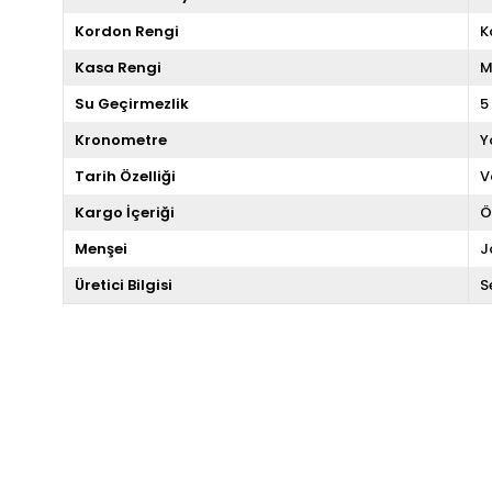
Kordon Rengi
K
Kasa Rengi
M
Su Geçirmezlik
5
Kronometre
Y
Tarih Özelliği
V
Kargo İçeriği
Ö
Menşei
J
Üretici Bilgisi
S