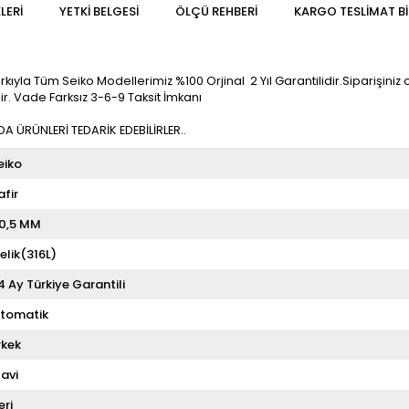
LERI
YETKİ BELGESİ
ÖLÇÜ REHBERI
KARGO TESLIMAT BI
yla Tüm Seiko Modellerimiz %100 Orjinal 2 Yıl Garantilidir.Siparişiniz orj
ir. Vade Farksız 3-6-9 Taksit İmkanı
 ÜRÜNLERİ TEDARİK EDEBİLİRLER..
eiko
afir
0,5 MM
elik(316L)
4 Ay Türkiye Garantili
tomatik
rkek
avi
eri