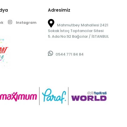
edya
Adresimiz
ok
Instagram
Mahmutbey Mahallesi 2421
Sokak İstoç Toptancılar Sitesi
5. Ada No:92 Bağcılar / İSTANBUL
0544 771 84 84