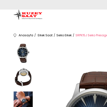
Anasayfa
Erkek Saat
Seiko Erkek
SRPK15J Seiko Presage