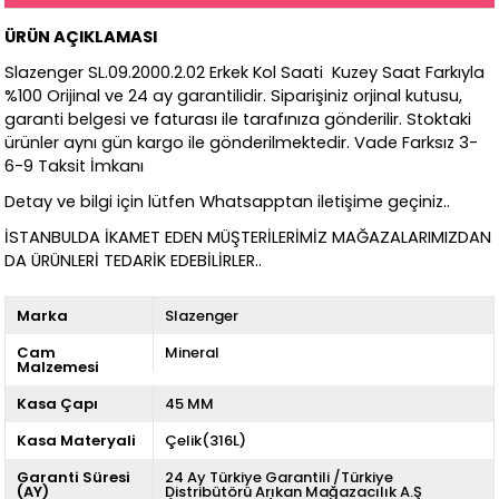
ÜRÜN AÇIKLAMASI
Slazenger SL.09.2000.2.02 Erkek Kol Saati Kuzey Saat Farkıyla
%100 Orijinal ve 24 ay garantilidir. Siparişiniz orjinal kutusu,
garanti belgesi ve faturası ile tarafınıza gönderilir. Stoktaki
ürünler aynı gün kargo ile gönderilmektedir. Vade Farksız 3-
6-9 Taksit İmkanı
Detay ve bilgi için lütfen Whatsapptan iletişime geçiniz..
İSTANBULDA İKAMET EDEN MÜŞTERİLERİMİZ MAĞAZALARIMIZDAN
DA ÜRÜNLERİ TEDARİK EDEBİLİRLER..
Marka
Slazenger
Cam
Mineral
Malzemesi
Kasa Çapı
45 MM
Kasa Materyali
Çelik(316L)
Garanti Süresi
24 Ay Türkiye Garantili /Türkiye
(AY)
Distribütörü Arıkan Mağazacılık A.Ş