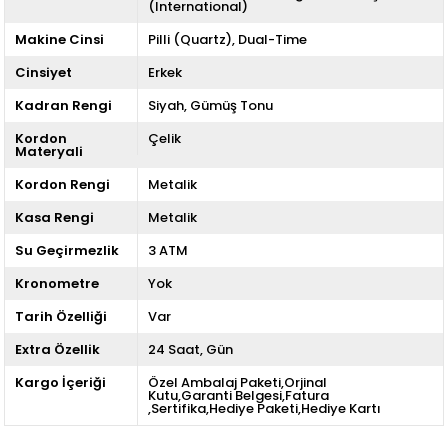
(International)
Makine Cinsi
Pilli (Quartz)
Dual-Time
Cinsiyet
Erkek
Kadran Rengi
Siyah
Gümüş Tonu
Kordon
Çelik
Materyali
Kordon Rengi
Metalik
Kasa Rengi
Metalik
Su Geçirmezlik
3 ATM
Kronometre
Yok
Tarih Özelliği
Var
Extra Özellik
24 Saat
Gün
Kargo İçeriği
Özel Ambalaj Paketi,Orjinal
Kutu,Garanti Belgesi,Fatura
,Sertifika,Hediye Paketi,Hediye Kartı