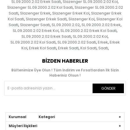
SL.09.2000.2.02 Erkek Saati
Slazenger SL.09.2000.2.02 Kol
,
,
Slazenger SL.09.2000.2.02 Kol Saati
Slazenger SL.09.2000.2.02
,
Saati
Slazenger Erkek
Slazenger Erkek Kol
Slazenger Erkek
,
,
,
Kol Saati
Slazenger Erkek Saati
Slazenger Kol
Slazenger Kol
,
,
,
Saati
Slazenger Saati
SL.09.2000.2.02
SL.09.2000.2.02 Erkek
,
,
,
,
SL.09.2000.2.02 Erkek Kol
SL.09.2000.2.02 Erkek Kol Saati
,
,
SL.09.2000.2.02 Erkek Saati
SL.09.2000.2.02 Kol
,
,
SL.09.2000.2.02 Kol Saati
SL.09.2000.2.02 Saati
Erkek
Erkek
,
,
,
Kol
Erkek Kol Saati
Erkek Saati
Kol Saati
Saati
,
,
,
,
,
BIZDEN HABERLER
Bültenimize Üye Olun ! Tüm İndirim ve Fırsatlardan İlk Sizin
Haberiniz Olsun !
GÖNDER
Kurumsal Kategori
Müşteri İlişkileri