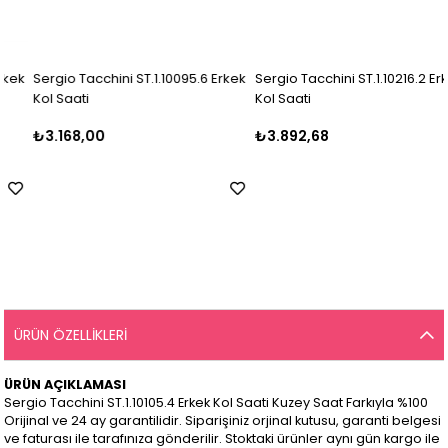
Sergio Tacchini ST.1.10095.6 Erkek
Sergio Tacchini ST.1.10216.2 Erkek
Kol Saati
Kol Saati
₺3.168,00
₺3.892,68
ÜRÜN ÖZELLIKLERI
ÜRÜN AÇIKLAMASI
Sergio Tacchini ST.1.10105.4 Erkek Kol Saati Kuzey Saat Farkıyla %100
Orijinal ve 24 ay garantilidir. Siparişiniz orjinal kutusu, garanti belgesi
ve faturası ile tarafınıza gönderilir. Stoktaki ürünler aynı gün kargo ile