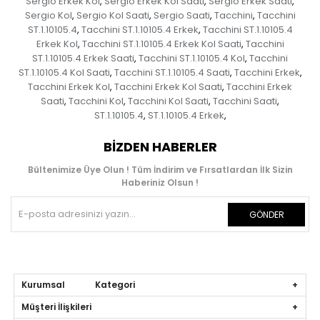
Sergio Erkek Kol
Sergio Erkek Kol Saati
Sergio Erkek Saati
,
,
,
Sergio Kol
Sergio Kol Saati
Sergio Saati
Tacchini
Tacchini
,
,
,
,
ST.1.10105.4
Tacchini ST.1.10105.4 Erkek
Tacchini ST.1.10105.4
,
,
Erkek Kol
Tacchini ST.1.10105.4 Erkek Kol Saati
Tacchini
,
,
ST.1.10105.4 Erkek Saati
Tacchini ST.1.10105.4 Kol
Tacchini
,
,
ST.1.10105.4 Kol Saati
Tacchini ST.1.10105.4 Saati
Tacchini Erkek
,
,
,
Tacchini Erkek Kol
Tacchini Erkek Kol Saati
Tacchini Erkek
,
,
Saati
Tacchini Kol
Tacchini Kol Saati
Tacchini Saati
,
,
,
,
ST.1.10105.4
ST.1.10105.4 Erkek
,
,
BIZDEN HABERLER
Bültenimize Üye Olun ! Tüm İndirim ve Fırsatlardan İlk Sizin
Haberiniz Olsun !
GÖNDER
Kurumsal Kategori
Müşteri İlişkileri