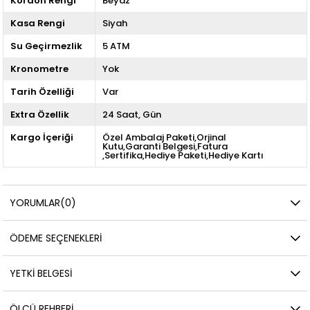
Kordon Rengi
Beyaz
Kasa Rengi
Siyah
Su Geçirmezlik
5 ATM
Kronometre
Yok
Tarih Özelliği
Var
Extra Özellik
24 Saat
Gün
Kargo İçeriği
Özel Ambalaj Paketi,Orjinal
Kutu,Garanti Belgesi,Fatura
,Sertifika,Hediye Paketi,Hediye Kartı
YORUMLAR
(0)
ÖDEME SEÇENEKLERI
YETKİ BELGESİ
ÖLÇÜ REHBERI