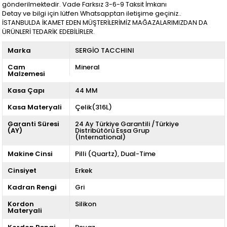
gönderilmektedir. Vade Farksız 3-6-9 Taksit İmkanı
Detay ve bilgi için lütfen Whatsapptan iletişime geçiniz..
İSTANBULDA İKAMET EDEN MÜŞTERİLERİMİZ MAĞAZALARIMIZDAN DA
ÜRÜNLERİ TEDARİK EDEBİLİRLER.
Marka
SERGİO TACCHINI
Cam
Mineral
Malzemesi
Kasa Çapı
44 MM
Kasa Materyali
Çelik(316L)
Garanti Süresi
24 Ay Türkiye Garantili /Türkiye
(AY)
Distribütörü Essa Grup
(International)
Makine Cinsi
Pilli (Quartz)
Dual-Time
Cinsiyet
Erkek
Kadran Rengi
Gri
Kordon
Silikon
Materyali