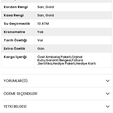
Kordon Rengi
Sarı
Gold
Kasa Rengi
Sarı
Gold
Su Geçirmezlik
10 ATM
Kronometre
Yok
Tarih Özelliği
Var
Extra Özellik
Gün
Kargo İçeriği
Özel Ambalaj Paketi,Orjinal
Kutu,Garanti Belgesi,Fatura
,Sertifika,Hediye Paketi,Hediye Kartı
YORUMLAR
(0)
ÖDEME SEÇENEKLERI
YETKİ BELGESİ