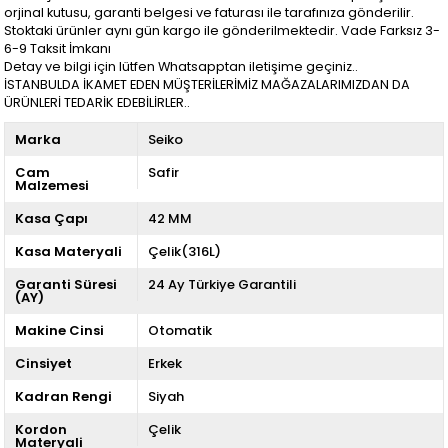
orjinal kutusu, garanti belgesi ve faturası ile tarafınıza gönderilir.
Stoktaki ürünler aynı gün kargo ile gönderilmektedir. Vade Farksız 3-
6-9 Taksit İmkanı
Detay ve bilgi için lütfen Whatsapptan iletişime geçiniz..
İSTANBULDA İKAMET EDEN MÜŞTERİLERİMİZ MAĞAZALARIMIZDAN DA
ÜRÜNLERİ TEDARİK EDEBİLİRLER..
Marka
Seiko
Cam
Safir
Malzemesi
Kasa Çapı
42 MM
Kasa Materyali
Çelik(316L)
Garanti Süresi
24 Ay Türkiye Garantili
(AY)
Makine Cinsi
Otomatik
Cinsiyet
Erkek
Kadran Rengi
Siyah
Kordon
Çelik
Materyali