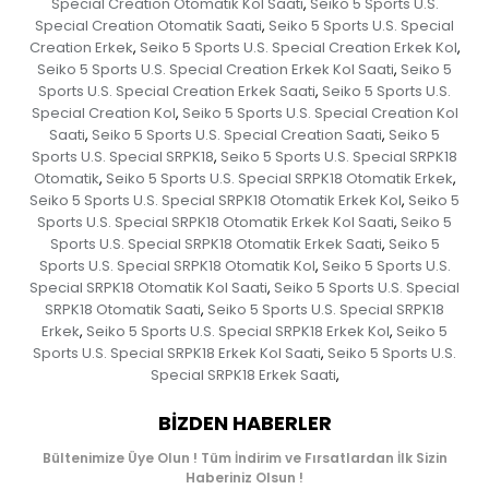
Special Creation Otomatik Kol Saati
Seiko 5 Sports U.S.
,
Special Creation Otomatik Saati
Seiko 5 Sports U.S. Special
,
Creation Erkek
Seiko 5 Sports U.S. Special Creation Erkek Kol
,
,
Seiko 5 Sports U.S. Special Creation Erkek Kol Saati
Seiko 5
,
Sports U.S. Special Creation Erkek Saati
Seiko 5 Sports U.S.
,
Special Creation Kol
Seiko 5 Sports U.S. Special Creation Kol
,
Saati
Seiko 5 Sports U.S. Special Creation Saati
Seiko 5
,
,
Sports U.S. Special SRPK18
Seiko 5 Sports U.S. Special SRPK18
,
Otomatik
Seiko 5 Sports U.S. Special SRPK18 Otomatik Erkek
,
,
Seiko 5 Sports U.S. Special SRPK18 Otomatik Erkek Kol
Seiko 5
,
Sports U.S. Special SRPK18 Otomatik Erkek Kol Saati
Seiko 5
,
Sports U.S. Special SRPK18 Otomatik Erkek Saati
Seiko 5
,
Sports U.S. Special SRPK18 Otomatik Kol
Seiko 5 Sports U.S.
,
Special SRPK18 Otomatik Kol Saati
Seiko 5 Sports U.S. Special
,
SRPK18 Otomatik Saati
Seiko 5 Sports U.S. Special SRPK18
,
Erkek
Seiko 5 Sports U.S. Special SRPK18 Erkek Kol
Seiko 5
,
,
Sports U.S. Special SRPK18 Erkek Kol Saati
Seiko 5 Sports U.S.
,
Special SRPK18 Erkek Saati
,
BIZDEN HABERLER
Bültenimize Üye Olun ! Tüm İndirim ve Fırsatlardan İlk Sizin
Haberiniz Olsun !