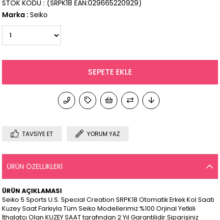
STOK KODU
(SRPK18 EAN:029665220929)
Marka
:
Seiko
TAVSIYE ET
YORUM YAZ
ÜRÜN ÖZELLIKLERI
ÜRÜN AÇIKLAMASI
Seiko 5 Sports U.S. Special Creation SRPK18 Otomatik Erkek Kol Saati
Kuzey Saat Farkıyla Tüm Seiko Modellerimiz %100 Orjinal Yetkili
İthalatçı Olan KUZEY SAAT tarafından 2 Yıl Garantilidir.Siparişiniz