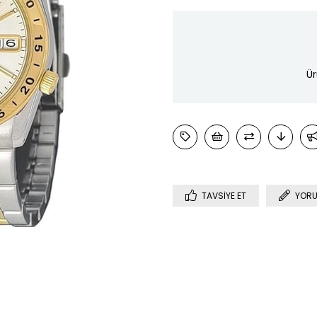
Ür
TAVSIYE ET
YORU