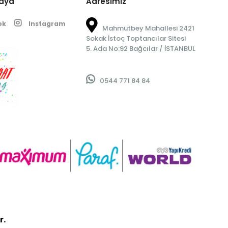
edya
Adresimiz
ok
Instagram
Mahmutbey Mahallesi 2421
Sokak İstoç Toptancılar Sitesi
5. Ada No:92 Bağcılar / İSTANBUL
0544 771 84 84
r.