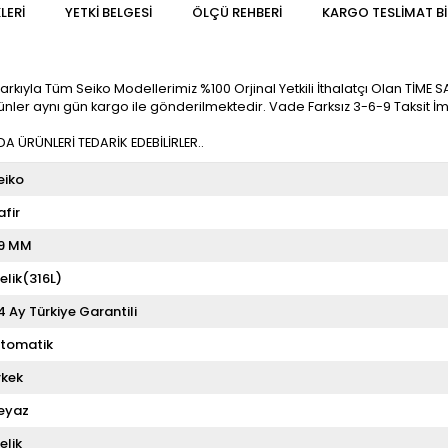
LERI
YETKİ BELGESİ
ÖLÇÜ REHBERI
KARGO TESLIMAT BI
ıyla Tüm Seiko Modellerimiz %100 Orjinal Yetkili İthalatçı Olan TİME SAAT 
 ürünler aynı gün kargo ile gönderilmektedir. Vade Farksız 3-6-9 Taksit İ
 ÜRÜNLERİ TEDARİK EDEBİLİRLER..
eiko
afir
9 MM
elik(316L)
4 Ay Türkiye Garantili
tomatik
rkek
eyaz
elik