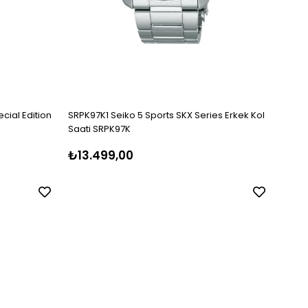
cial Edition
SRPK97K1 Seiko 5 Sports SKX Series Erkek Kol
SRPK6
Saati SRPK97K
Kol S
₺13.499,00
₺14