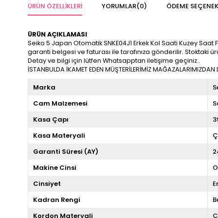
ÜRÜN ÖZELLIKLERI
YORUMLAR
(0)
ÖDEME SEÇENEK
ÜRÜN AÇIKLAMASI
Seiko 5 Japan Otomatik SNKE04J1 Erkek Kol Saati Kuzey Saat Fark
garanti belgesi ve faturası ile tarafınıza gönderilir. Stoktaki
Detay ve bilgi için lütfen Whatsapptan iletişime geçiniz..
İSTANBULDA İKAMET EDEN MÜŞTERİLERİMİZ MAĞAZALARIMIZDAN DA
Marka
S
Cam Malzemesi
S
Kasa Çapı
3
Kasa Materyali
Ç
Garanti Süresi (AY)
2
Makine Cinsi
O
Cinsiyet
E
Kadran Rengi
B
Kordon Materyali
Ç