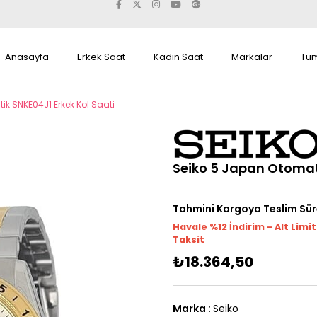
Anasayfa
Erkek Saat
Kadın Saat
Markalar
Tüm
k SNKE04J1 Erkek Kol Saati
Seiko 5 Japan Otomati
Tahmini Kargoya Teslim Sür
Havale %12 İndirim - Alt Limi
Taksit
₺18.364,50
Marka
:
Seiko