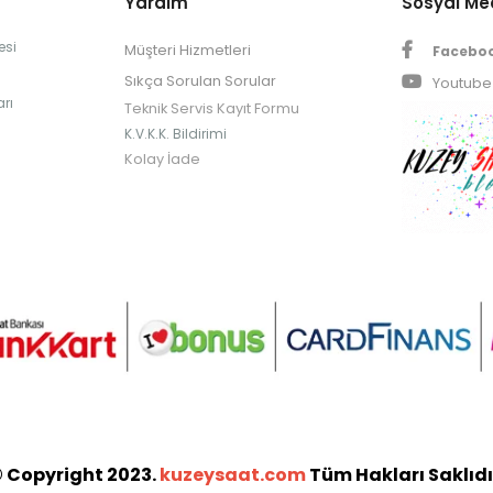
Yardım
Sosyal M
esi
Müşteri Hizmetleri
Facebo
Sıkça Sorulan Sorular
Youtube
rı
Teknik Servis Kayıt Formu
K.V.K.K. Bildirimi
Kolay İade
 Copyright 2023.
kuzeysaat.com
Tüm Hakları Saklıdı