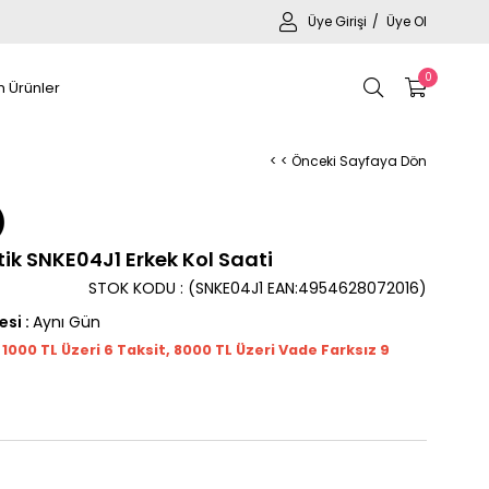
Üye Girişi
Üye Ol
0
 Ürünler
< < Önceki Sayfaya Dön
k SNKE04J1 Erkek Kol Saati
STOK KODU
(SNKE04J1 EAN:4954628072016)
esi
:
Aynı Gün
t 1000
TL
Üzeri 6 Taksit, 8000 TL Üzeri Vade Farksız 9