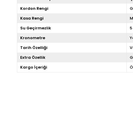
Kordon Rengi
G
Kasa Rengi
M
Su Geçirmezlik
5
Kronometre
Y
Tarih Özelliği
V
Extra Özellik
G
Kargo İçeriği
Ö