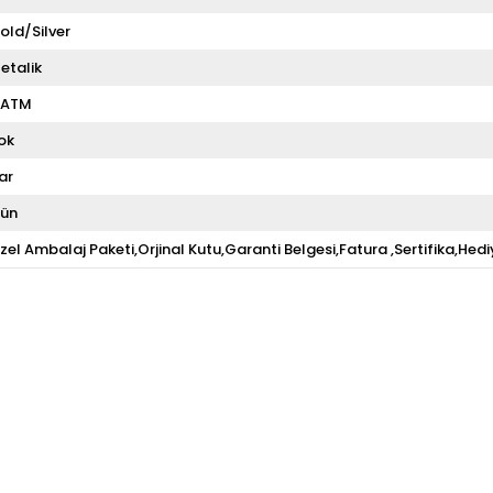
old/Silver
etalik
 ATM
ok
ar
ün
zel Ambalaj Paketi,Orjinal Kutu,Garanti Belgesi,Fatura ,Sertifika,Hedi