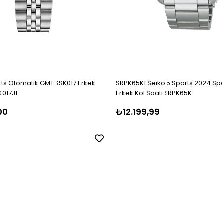
rts Otomatik GMT SSK017 Erkek
SRPK65K1 Seiko 5 Sports 2024 Spe
K017J1
Erkek Kol Saati SRPK65K
00
₺12.199,99