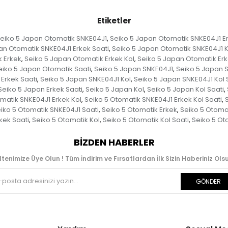
Etiketler
eiko 5 Japan Otomatik SNKE04J1
Seiko 5 Japan Otomatik SNKE04J1 E
,
an Otomatik SNKE04J1 Erkek Saati
Seiko 5 Japan Otomatik SNKE04J1 K
,
k Erkek
Seiko 5 Japan Otomatik Erkek Kol
Seiko 5 Japan Otomatik Erk
,
,
eiko 5 Japan Otomatik Saati
Seiko 5 Japan SNKE04J1
Seiko 5 Japan 
,
,
Erkek Saati
Seiko 5 Japan SNKE04J1 Kol
Seiko 5 Japan SNKE04J1 Kol 
,
,
Seiko 5 Japan Erkek Saati
Seiko 5 Japan Kol
Seiko 5 Japan Kol Saati
,
,
,
matik SNKE04J1 Erkek Kol
Seiko 5 Otomatik SNKE04J1 Erkek Kol Saati
,
,
iko 5 Otomatik SNKE04J1 Saati
Seiko 5 Otomatik Erkek
Seiko 5 Otomat
,
,
kek Saati
Seiko 5 Otomatik Kol
Seiko 5 Otomatik Kol Saati
Seiko 5 Ot
,
,
,
BIZDEN HABERLER
ltenimize Üye Olun ! Tüm İndirim ve Fırsatlardan İlk Sizin Haberiniz Olsu
GÖNDER