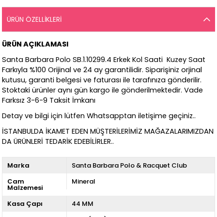
ÜRÜN ÖZELLIKLERI
ÜRÜN AÇIKLAMASI
Santa Barbara Polo SB.1.10299.4 Erkek Kol Saati Kuzey Saat
Farkıyla %100 Orijinal ve 24 ay garantilidir. Siparişiniz orjinal
kutusu, garanti belgesi ve faturası ile tarafınıza gönderilir.
Stoktaki ürünler aynı gün kargo ile gönderilmektedir. Vade
Farksız 3-6-9 Taksit İmkanı
Detay ve bilgi için lütfen Whatsapptan iletişime geçiniz..
İSTANBULDA İKAMET EDEN MÜŞTERİLERİMİZ MAĞAZALARIMIZDAN
DA ÜRÜNLERİ TEDARİK EDEBİLİRLER..
Marka
Santa Barbara Polo & Racquet Club
Cam
Mineral
Malzemesi
Kasa Çapı
44 MM