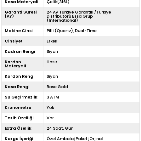
Kasa Materyali
Çelik(316L)
Garanti Süresi
24 Ay Türkiye Garantili /Türkiye
(AY)
Distribütörü Essa Grup
(International)
Makine Cinsi
Pilli (Quartz)
Dual-Time
Cinsiyet
Erkek
Kadran Rengi
Siyah
Kordon
Hasır
Materyali
Kordon Rengi
Siyah
Kasa Rengi
Rose Gold
Su Geçirmezlik
3 ATM
Kronometre
Yok
Tarih Özelliği
Var
Extra Özellik
24 Saat
Gün
Kargo İçeriği
Özel Ambalaj Paketi,Orjinal