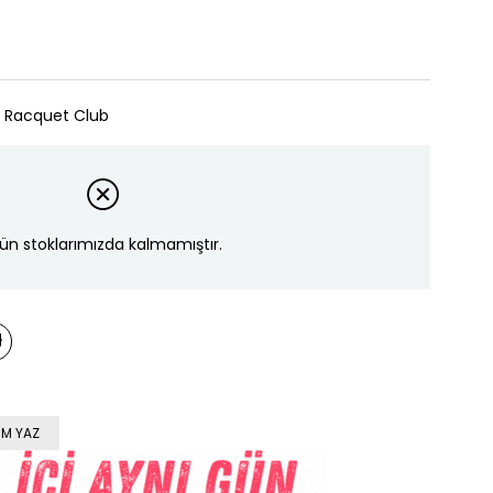
& Racquet Club
ün stoklarımızda kalmamıştır.
M YAZ