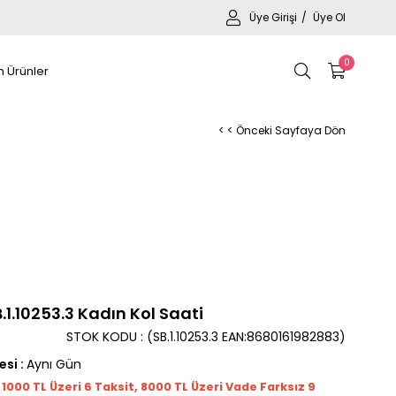
Üye Girişi
Üye Ol
0
 Ürünler
< < Önceki Sayfaya Dön
1.10253.3 Kadın Kol Saati
STOK KODU
(SB.1.10253.3 EAN:8680161982883)
esi
:
Aynı Gün
t 1000
TL
Üzeri 6 Taksit, 8000 TL Üzeri Vade Farksız 9