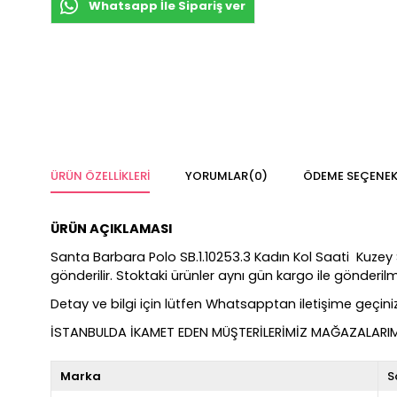
Whatsapp İle Sipariş ver
ÜRÜN ÖZELLIKLERI
YORUMLAR
(0)
ÖDEME SEÇENEK
ÜRÜN AÇIKLAMASI
Santa Barbara Polo SB.1.10253.3 Kadın Kol Saati Kuzey Saa
gönderilir. Stoktaki ürünler aynı gün kargo ile gönderi
Detay ve bilgi için lütfen Whatsapptan iletişime geçiniz
İSTANBULDA İKAMET EDEN MÜŞTERİLERİMİZ MAĞAZALARIMIZ
Marka
S