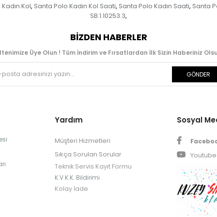
 Kadın Kol
Santa Polo Kadın Kol Saati
Santa Polo Kadın Saati
Santa P
,
,
,
SB.1.10253.3
,
BIZDEN HABERLER
ltenimize Üye Olun ! Tüm İndirim ve Fırsatlardan İlk Sizin Haberiniz Olsu
GÖNDER
Yardım
Sosyal M
esi
Müşteri Hizmetleri
Facebo
Sıkça Sorulan Sorular
Youtube
rı
Teknik Servis Kayıt Formu
K.V.K.K. Bildirimi
Kolay İade