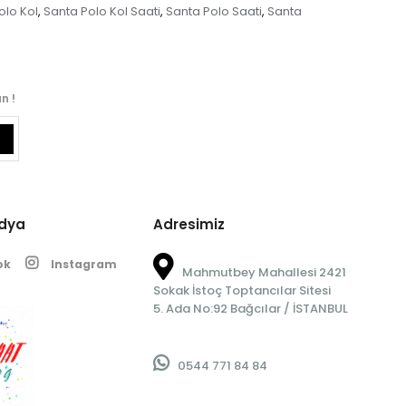
olo Kol
Santa Polo Kol Saati
Santa Polo Saati
Santa
,
,
,
n !
edya
Adresimiz
ok
Instagram
Mahmutbey Mahallesi 2421
Sokak İstoç Toptancılar Sitesi
5. Ada No:92 Bağcılar / İSTANBUL
0544 771 84 84