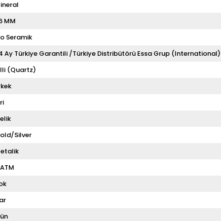
ineral
6 MM
io Seramik
4 Ay Türkiye Garantili /Türkiye Distribütörü Essa Grup (International)
illi (Quartz)
rkek
ri
elik
old/Silver
etalik
 ATM
ok
ar
ün