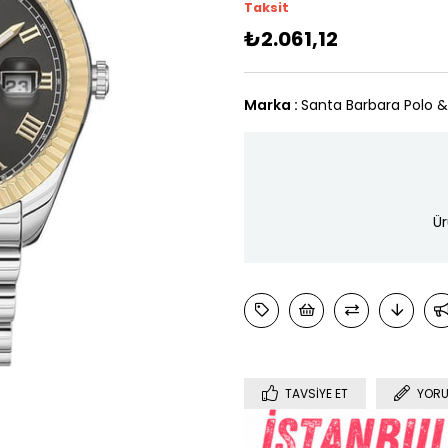
Taksit
₺2.061,12
Marka
:
Santa Barbara Polo 
Ür
TAVSIYE ET
YORU