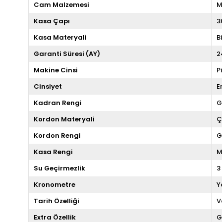
Cam Malzemesi
M
Kasa Çapı
3
Kasa Materyali
B
Garanti Süresi (AY)
2
Makine Cinsi
P
Cinsiyet
E
Kadran Rengi
G
Kordon Materyali
Ç
Kordon Rengi
G
Kasa Rengi
M
Su Geçirmezlik
3
Kronometre
Y
Tarih Özelliği
V
Extra Özellik
G