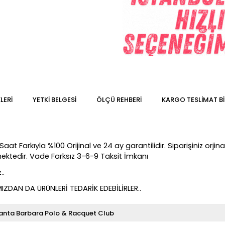
LERI
YETKİ BELGESİ
ÖLÇÜ REHBERI
KARGO TESLIMAT BI
t Farkıyla %100 Orijinal ve 24 ay garantilidir. Siparişiniz orjinal
lmektedir. Vade Farksız 3-6-9 Taksit İmkanı
..
DAN DA ÜRÜNLERİ TEDARİK EDEBİLİRLER..
anta Barbara Polo & Racquet Club