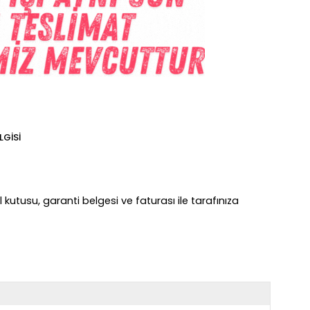
LGISI
 kutusu, garanti belgesi ve faturası ile tarafınıza