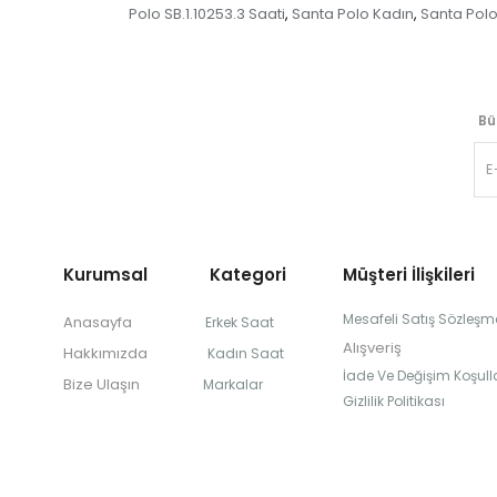
Polo SB.1.10253.3 Saati
Santa Polo Kadın
Santa Polo
,
,
Bü
Kurumsal Kategori
Müşteri İlişkileri
Mesafeli Satış Sözleşm
Anasayfa
Erkek Saat
Alışveriş
Hakkımızda
Kadın Saat
İade Ve Değişim Koşulla
Bize Ulaşın
Markalar
Gizlilik Politikası