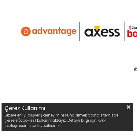
©
Çerez Kullanımı
Sizlere en iyi alışveriş deneyimini sunabilmek adına sitemizde
çerezler(cookies) kullanmaktayız. Detaylı bilgi için Kvkk
sözleşmesini inceleyebilirsiniz.