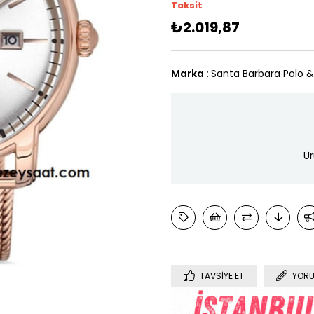
Taksit
₺2.019,87
Marka
:
Santa Barbara Polo 
Ür
TAVSIYE ET
YORU