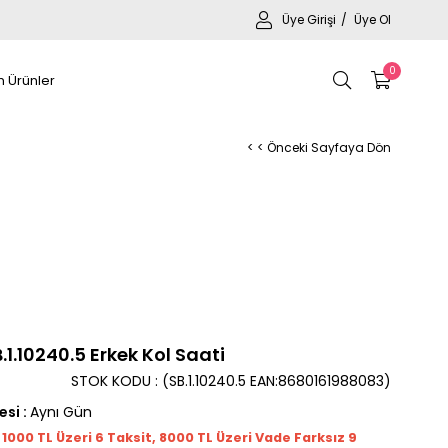
Üye Girişi
Üye Ol
0
 Ürünler
< < Önceki Sayfaya Dön
1.10240.5 Erkek Kol Saati
STOK KODU
(SB.1.10240.5 EAN:8680161988083)
esi
:
Aynı Gün
t 1000
TL
Üzeri 6 Taksit, 8000 TL Üzeri Vade Farksız 9