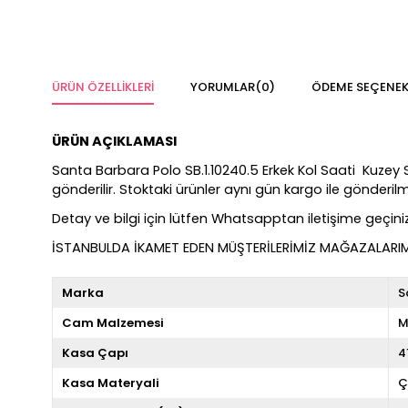
ÜRÜN ÖZELLIKLERI
YORUMLAR
(0)
ÖDEME SEÇENEK
ÜRÜN AÇIKLAMASI
Santa Barbara Polo SB.1.10240.5 Erkek Kol Saati Kuzey Saa
gönderilir. Stoktaki ürünler aynı gün kargo ile gönderi
Detay ve bilgi için lütfen Whatsapptan iletişime geçiniz
İSTANBULDA İKAMET EDEN MÜŞTERİLERİMİZ MAĞAZALARIMIZ
Marka
S
Cam Malzemesi
M
Kasa Çapı
4
Kasa Materyali
Ç