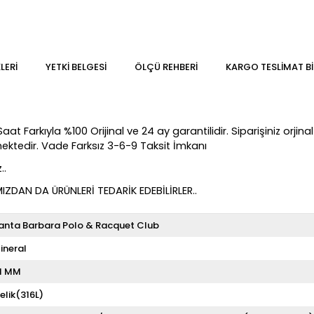
LERI
YETKİ BELGESİ
ÖLÇÜ REHBERI
KARGO TESLIMAT BI
t Farkıyla %100 Orijinal ve 24 ay garantilidir. Siparişiniz orjinal
lmektedir. Vade Farksız 3-6-9 Taksit İmkanı
..
DAN DA ÜRÜNLERİ TEDARİK EDEBİLİRLER..
anta Barbara Polo & Racquet Club
ineral
1 MM
elik(316L)