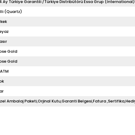
4 Ay Türkiye Garantili /Türkiye Distribütörü Essa Grup (International)
illi (Quartz)
rkek
eyaz
asır
ose Gold
ose Gold
 ATM
ok
ar
zel Ambalaj Paketi,Orjinal Kutu,Garanti Belgesi,Fatura ,Sertifika,Hedi