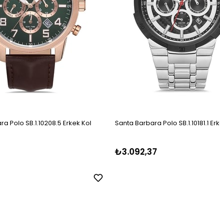
a Polo SB.1.10208.5 Erkek Kol
Santa Barbara Polo SB.1.10181.1 Er
₺3.092,37