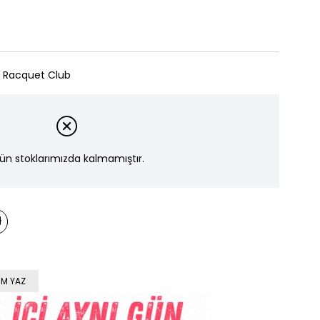
& Racquet Club
ün stoklarımızda kalmamıştır.
M YAZ