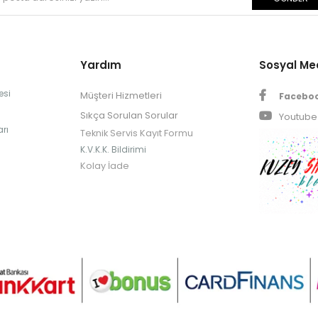
Yardım
Sosyal M
esi
Müşteri Hizmetleri
Facebo
Sıkça Sorulan Sorular
Youtube
rı
Teknik Servis Kayıt Formu
K.V.K.K. Bildirimi
Kolay İade