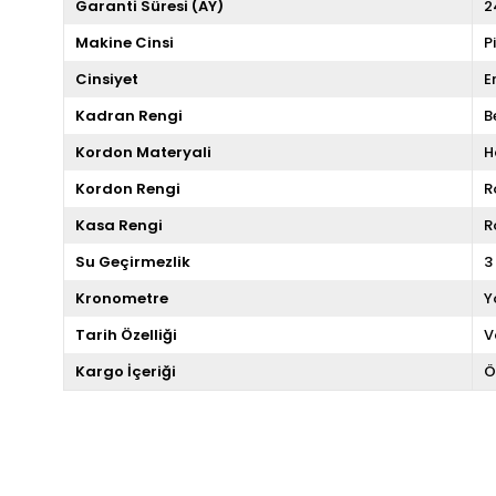
Garanti Süresi (AY)
2
Makine Cinsi
P
Cinsiyet
E
Kadran Rengi
B
Kordon Materyali
H
Kordon Rengi
R
Kasa Rengi
R
Su Geçirmezlik
3
Kronometre
Y
Tarih Özelliği
V
Kargo İçeriği
Ö