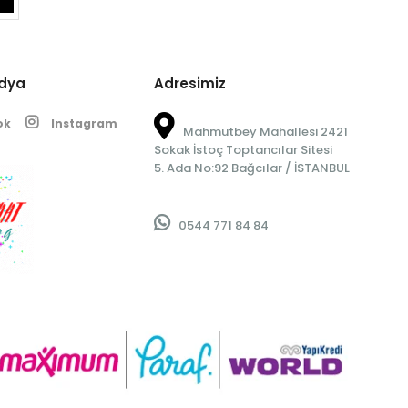
edya
Adresimiz
ok
Instagram
Mahmutbey Mahallesi 2421
Sokak İstoç Toptancılar Sitesi
5. Ada No:92 Bağcılar / İSTANBUL
0544 771 84 84