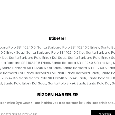
Etiketler
bara Polo SB.1.10240.5
Santa Barbara Polo SB.1.10240.5 Erkek
Santa Ba
,
,
0.5 Erkek Saati
Santa Barbara Polo SB.1.10240.5 Kol
Santa Barbara Pol
,
,
k Kol
Santa Barbara Polo Erkek Kol Saati
Santa Barbara Polo Erkek Sa
,
,
nta Barbara SB.1.10240.5 Erkek
Santa Barbara SB.1.10240.5 Erkek Kol
S
,
,
l
Santa Barbara SB.1.10240.5 Kol Saati
Santa Barbara SB.1.10240.5 Saat
,
,
a Barbara Kol
Santa Barbara Kol Saati
Santa Barbara Saati
Santa Po
,
,
,
.5 Erkek Kol Saati
Santa Polo SB.1.10240.5 Erkek Saati
Santa Polo SB.1.1
,
,
ol
Santa Polo Erkek Kol Saati
Santa Polo Erkek Saati
Santa Polo Kol
S
,
,
,
,
BIZDEN HABERLER
ltenimize Üye Olun ! Tüm İndirim ve Fırsatlardan İlk Sizin Haberiniz Olsu
GÖNDER