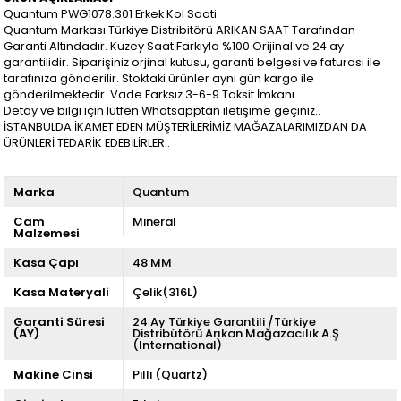
Quantum PWG1078.301 Erkek Kol Saati
Quantum Markası Türkiye Distribitörü ARIKAN SAAT Tarafından
Garanti Altındadır. Kuzey Saat Farkıyla %100 Orijinal ve 24 ay
garantilidir. Siparişiniz orjinal kutusu, garanti belgesi ve faturası ile
tarafınıza gönderilir. Stoktaki ürünler aynı gün kargo ile
gönderilmektedir. Vade Farksız 3-6-9 Taksit İmkanı
Detay ve bilgi için lütfen Whatsapptan iletişime geçiniz..
İSTANBULDA İKAMET EDEN MÜŞTERİLERİMİZ MAĞAZALARIMIZDAN DA
ÜRÜNLERİ TEDARİK EDEBİLİRLER..
Marka
Quantum
Cam
Mineral
Malzemesi
Kasa Çapı
48 MM
Kasa Materyali
Çelik(316L)
Garanti Süresi
24 Ay Türkiye Garantili /Türkiye
(AY)
Distribütörü Arıkan Mağazacılık A.Ş
(International)
Makine Cinsi
Pilli (Quartz)