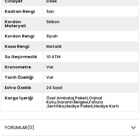
Cinsiyet
Erkek
Kadran Rengi
Sarı
Kordon
Silikon
Materyali
Kordon Rengi
Siyah
Kasa Rengi
Metalik
Su Geçirmezlik
10 ATM
Kronometre
Var
Tarih Özelliği
Var
Extra Özellik
24 Saat
Kargo İçeriği
Özel Ambalaj Paketi,Orjinal
Kutu,Garanti Belgesi,Fatura
,Sertifika,Hediye Paketi,Hediye Kartı
YORUMLAR
(0)