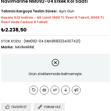
Navimarine NM092-04 Erkek Kol Saati
Tahmini Kargoya Teslim Süresi
:
Aynı Gün
Havale %12 İndirim - Alt Limit 1000
TL
Üzeri 6 Taksit, 8000 TL
Üzeri Vade Farksız 9 Taksit
₺2.238,50
STOK KODU
(NM092-04 EAN:8683234007421)
Marka
:
NAVİMARİNE
Ürün stoklarımızda kalmamıştır.
TAVSIYE ET
YORUM YAZ