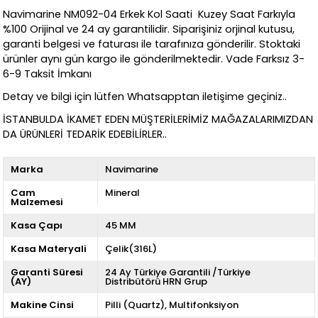
Navimarine NM092-04 Erkek Kol Saati Kuzey Saat Farkıyla
%100 Orijinal ve 24 ay garantilidir. Siparişiniz orjinal kutusu,
garanti belgesi ve faturası ile tarafınıza gönderilir. Stoktaki
ürünler aynı gün kargo ile gönderilmektedir. Vade Farksız 3-
6-9 Taksit İmkanı
Detay ve bilgi için lütfen Whatsapptan iletişime geçiniz..
İSTANBULDA İKAMET EDEN MÜŞTERİLERİMİZ MAĞAZALARIMIZDAN
DA ÜRÜNLERİ TEDARİK EDEBİLİRLER..
Marka
Navimarine
Cam
Mineral
Malzemesi
Kasa Çapı
45 MM
Kasa Materyali
Çelik(316L)
Garanti Süresi
24 Ay Türkiye Garantili /Türkiye
(AY)
Distribütörü HRN Grup
Makine Cinsi
Pilli (Quartz)
Multifonksiyon