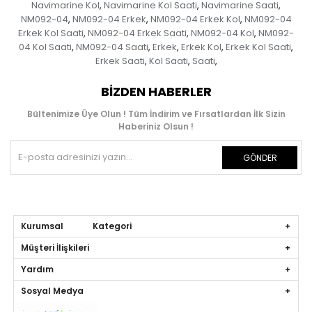
Navimarine Kol
Navimarine Kol Saati
Navimarine Saati
,
,
,
NM092-04
NM092-04 Erkek
NM092-04 Erkek Kol
NM092-04
,
,
,
Erkek Kol Saati
NM092-04 Erkek Saati
NM092-04 Kol
NM092-
,
,
,
04 Kol Saati
NM092-04 Saati
Erkek
Erkek Kol
Erkek Kol Saati
,
,
,
,
,
Erkek Saati
Kol Saati
Saati
,
,
,
BIZDEN HABERLER
Bültenimize Üye Olun ! Tüm İndirim ve Fırsatlardan İlk Sizin
Haberiniz Olsun !
GÖNDER
Kurumsal Kategori
Müşteri İlişkileri
Yardım
Sosyal Medya