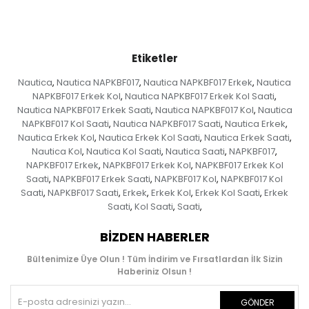
Etiketler
Nautica
Nautica NAPKBF017
Nautica NAPKBF017 Erkek
Nautica
,
,
,
NAPKBF017 Erkek Kol
Nautica NAPKBF017 Erkek Kol Saati
,
,
Nautica NAPKBF017 Erkek Saati
Nautica NAPKBF017 Kol
Nautica
,
,
NAPKBF017 Kol Saati
Nautica NAPKBF017 Saati
Nautica Erkek
,
,
,
Nautica Erkek Kol
Nautica Erkek Kol Saati
Nautica Erkek Saati
,
,
,
Nautica Kol
Nautica Kol Saati
Nautica Saati
NAPKBF017
,
,
,
,
NAPKBF017 Erkek
NAPKBF017 Erkek Kol
NAPKBF017 Erkek Kol
,
,
Saati
NAPKBF017 Erkek Saati
NAPKBF017 Kol
NAPKBF017 Kol
,
,
,
Saati
NAPKBF017 Saati
Erkek
Erkek Kol
Erkek Kol Saati
Erkek
,
,
,
,
,
Saati
Kol Saati
Saati
,
,
,
BIZDEN HABERLER
Bültenimize Üye Olun ! Tüm İndirim ve Fırsatlardan İlk Sizin
Haberiniz Olsun !
GÖNDER