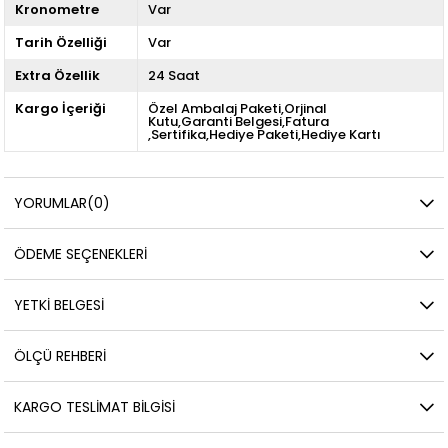
Kronometre
Var
Tarih Özelliği
Var
Extra Özellik
24 Saat
Kargo İçeriği
Özel Ambalaj Paketi,Orjinal
Kutu,Garanti Belgesi,Fatura
,Sertifika,Hediye Paketi,Hediye Kartı
YORUMLAR
(0)
ÖDEME SEÇENEKLERI
YETKİ BELGESİ
ÖLÇÜ REHBERI
KARGO TESLIMAT BILGISI