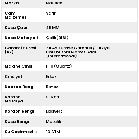
Marka
Nautica
Cam
Safir
Malzemesi
Kasa Çapı
46 MM
Kasa Materyali
Çelik(316L)
Garanti Süresi
24 Ay Türkiye Garantili /Türkiye
(AY)
Distribütörü Merkez Saat
(International)
Makine Cinsi
Pilli (Quartz)
Cinsiyet
Erkek
Kadran Rengi
Beyaz
Kordon
Silikon
Materyali
Kordon Rengi
Lacivert
Kasa Rengi
Metalik
Su Geçirmezlik
10 ATM