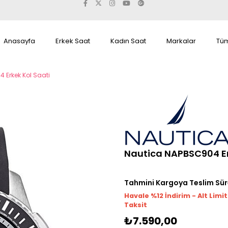
Anasayfa
Erkek Saat
Kadın Saat
Markalar
Tüm
 Erkek Kol Saati
Nautica NAPBSC904 Er
Tahmini Kargoya Teslim Sür
Havale %12 İndirim - Alt Limi
Taksit
₺7.590,00