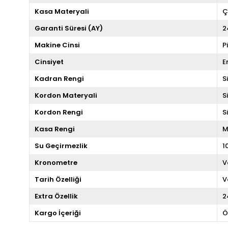
Kasa Materyali
Ç
Garanti Süresi (AY)
2
Makine Cinsi
P
Cinsiyet
E
Kadran Rengi
S
Kordon Materyali
S
Kordon Rengi
S
Kasa Rengi
M
Su Geçirmezlik
1
Kronometre
V
Tarih Özelliği
V
Extra Özellik
2
Kargo İçeriği
Ö