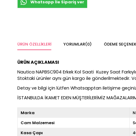
Whatsapp İle Sipariş ver
ÜRÜN ÖZELLIKLERI
YORUMLAR
(0)
ÖDEME SEÇENEK
ÜRÜN AÇIKLAMASI
Nautica NAPBSC904 Erkek Kol Saati Kuzey Saat Farkıyla %10
Stoktaki ürünler aynı gün kargo ile gönderilmektedir. 
Detay ve bilgi için lütfen Whatsapptan iletişime geçiniz
İSTANBULDA İKAMET EDEN MÜŞTERİLERİMİZ MAĞAZALARIMIZ
Marka
N
Cam Malzemesi
S
Kasa Çapı
4