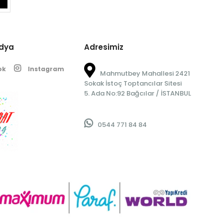
edya
Adresimiz
ok
Instagram
Mahmutbey Mahallesi 2421
Sokak İstoç Toptancılar Sitesi
5. Ada No:92 Bağcılar / İSTANBUL
0544 771 84 84