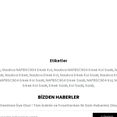
Etiketler
k
Nautica NAPBSC904 Erkek Kol
Nautica NAPBSC904 Erkek Kol Saati
N
,
,
,
ti
Nautica Erkek
Nautica Erkek Kol
Nautica Erkek Kol Saati
Nautica E
,
,
,
,
NAPBSC904 Erkek Kol Saati
NAPBSC904 Erkek Saati
NAPBSC904 Kol
N
,
,
,
Erkek Kol Saati
Erkek Saati
Kol Saati
Saati
,
,
,
,
BIZDEN HABERLER
ltenimize Üye Olun ! Tüm İndirim ve Fırsatlardan İlk Sizin Haberiniz Olsu