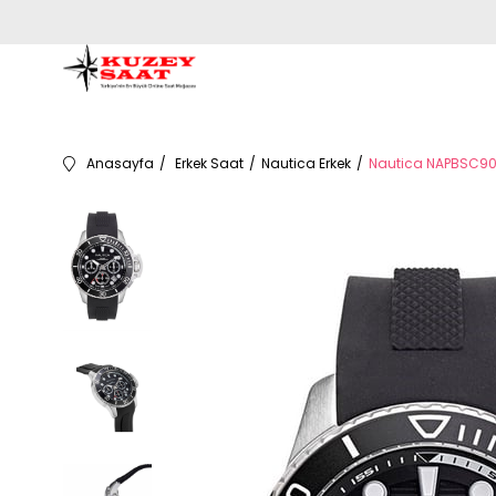
Anasayfa
Erkek Saat
Nautica Erkek
Nautica NAPBSC904