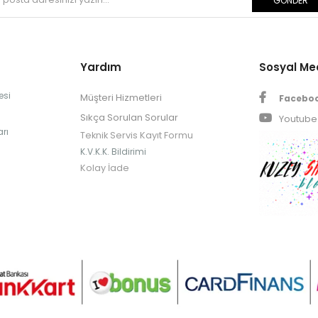
GÖNDER
Yardım
Sosyal M
esi
Müşteri Hizmetleri
Facebo
Sıkça Sorulan Sorular
Youtube
rı
Teknik Servis Kayıt Formu
K.V.K.K. Bildirimi
Kolay İade