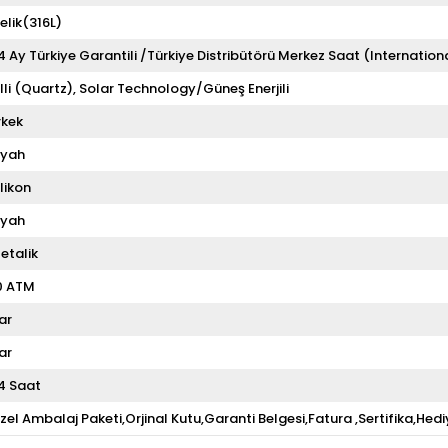
elik(316L)
4 Ay Türkiye Garantili /Türkiye Distribütörü Merkez Saat (Internation
illi (Quartz)
Solar Technology/Güneş Enerjili
rkek
iyah
ilikon
iyah
etalik
0 ATM
ar
ar
4 Saat
zel Ambalaj Paketi,Orjinal Kutu,Garanti Belgesi,Fatura ,Sertifika,Hedi