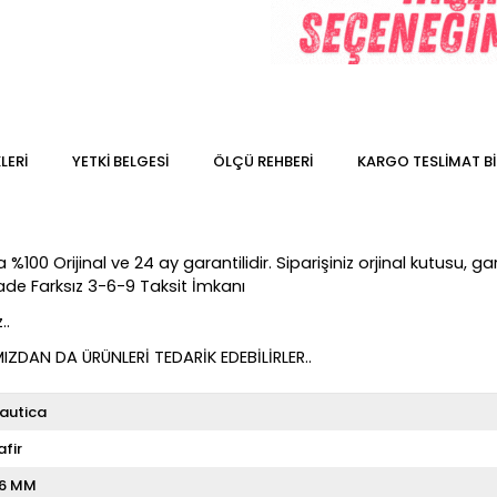
LERI
YETKİ BELGESİ
ÖLÇÜ REHBERI
KARGO TESLIMAT BI
0 Orijinal ve 24 ay garantilidir. Siparişiniz orjinal kutusu, gara
Vade Farksız 3-6-9 Taksit İmkanı
..
DAN DA ÜRÜNLERİ TEDARİK EDEBİLİRLER..
autica
afir
6 MM