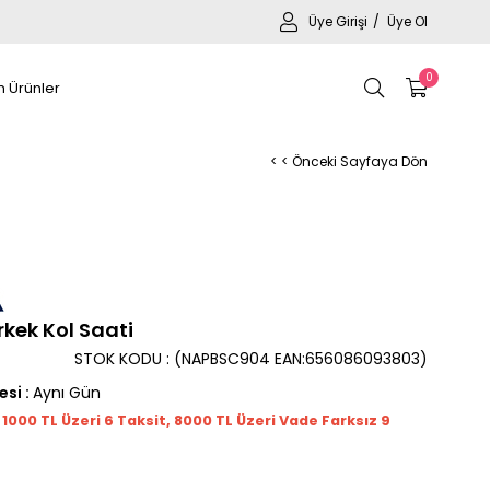
Üye Girişi
Üye Ol
0
 Ürünler
< < Önceki Sayfaya Dön
kek Kol Saati
STOK KODU
(NAPBSC904 EAN:656086093803)
esi
:
Aynı Gün
t 1000
TL
Üzeri 6 Taksit, 8000 TL Üzeri Vade Farksız 9