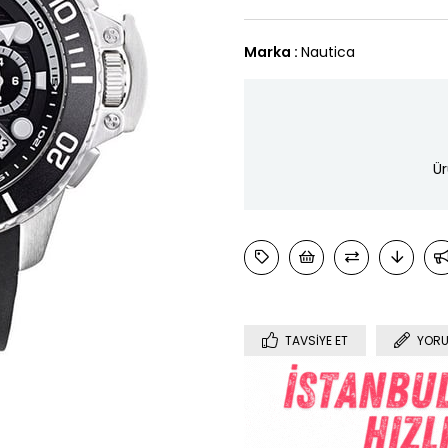
Marka
:
Nautica
Ür
TAVSIYE ET
YORU