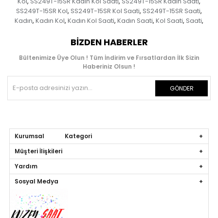
Kol
SS249T-15SR Kadın Kol Saati
SS249T-15SR Kadın Saati
,
,
,
SS249T-15SR Kol
SS249T-15SR Kol Saati
SS249T-15SR Saati
,
,
,
Kadın
Kadın Kol
Kadın Kol Saati
Kadın Saati
Kol Saati
Saati
,
,
,
,
,
,
BIZDEN HABERLER
Bültenimize Üye Olun ! Tüm İndirim ve Fırsatlardan İlk Sizin
Haberiniz Olsun !
GÖNDER
Kurumsal Kategori
Müşteri İlişkileri
Yardım
Sosyal Medya