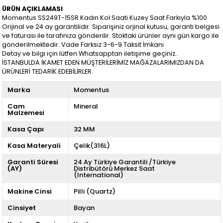
ÜRÜN AÇIKLAMASI
Momentus SS249T-15SR Kadın Kol Saati Kuzey Saat Farkıyla %100
Orijinal ve 24 ay garantilidir. Siparişiniz orjinal kutusu, garanti belgesi
ve faturası ile tarafınıza gönderilir. Stoktaki ürünler aynı gün kargo ile
gönderilmektedir. Vade Farksız 3-6-9 Taksit İmkanı
Detay ve bilgi için lütfen Whatsapptan iletişime geçiniz..
İSTANBULDA İKAMET EDEN MÜŞTERİLERİMİZ MAĞAZALARIMIZDAN DA
ÜRÜNLERİ TEDARİK EDEBİLİRLER.
Marka
Momentus
Cam
Mineral
Malzemesi
Kasa Çapı
32 MM
Kasa Materyali
Çelik(316L)
Garanti Süresi
24 Ay Türkiye Garantili /Türkiye
(AY)
Distribütörü Merkez Saat
(International)
Makine Cinsi
Pilli (Quartz)
Cinsiyet
Bayan