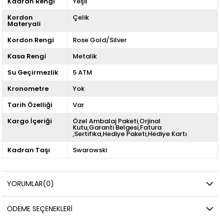
Kadran Rengi
Yeşil
Kordon
Çelik
Materyali
Kordon Rengi
Rose Gold/Silver
Kasa Rengi
Metalik
Su Geçirmezlik
5 ATM
Kronometre
Yok
Tarih Özelliği
Var
Kargo İçeriği
Özel Ambalaj Paketi,Orjinal
Kutu,Garanti Belgesi,Fatura
,Sertifika,Hediye Paketi,Hediye Kartı
Kadran Taşı
Swarowski
YORUMLAR
(0)
ÖDEME SEÇENEKLERI