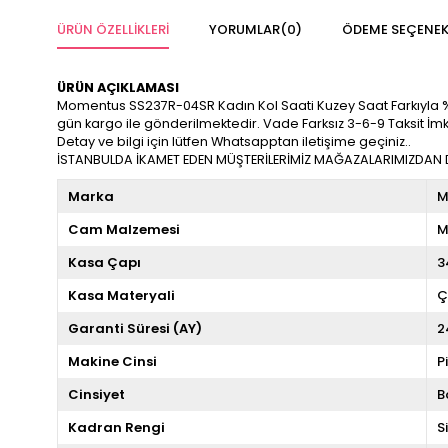
ÜRÜN ÖZELLIKLERI
YORUMLAR
(0)
ÖDEME SEÇENEK
ÜRÜN AÇIKLAMASI
Momentus SS237R-04SR Kadın Kol Saati Kuzey Saat Farkıyla %100 Or
gün kargo ile gönderilmektedir. Vade Farksız 3-6-9 Taksit İm
Detay ve bilgi için lütfen Whatsapptan iletişime geçiniz..
İSTANBULDA İKAMET EDEN MÜŞTERİLERİMİZ MAĞAZALARIMIZDAN DA
Marka
M
Cam Malzemesi
M
Kasa Çapı
3
Kasa Materyali
Ç
Garanti Süresi (AY)
2
Makine Cinsi
P
Cinsiyet
B
Kadran Rengi
S