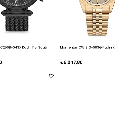
C250B-04SX Kadın Kol Saati
Momentus CW131G-08SG Kadın Ko
0
₺6.047,80