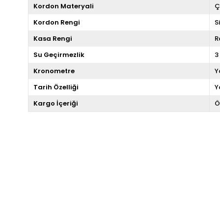
Kordon Materyali
Ç
Kordon Rengi
S
Kasa Rengi
R
Su Geçirmezlik
3
Kronometre
Y
Tarih Özelliği
Y
Kargo İçeriği
Ö