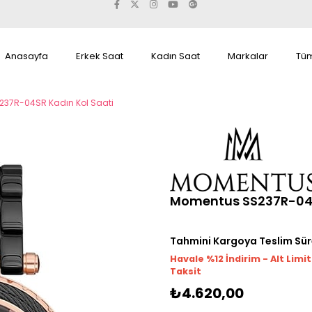
Anasayfa
Erkek Saat
Kadın Saat
Markalar
Tüm
37R-04SR Kadın Kol Saati
Momentus SS237R-04S
Tahmini Kargoya Teslim Sür
Havale %12 İndirim - Alt Limi
Taksit
₺4.620,00