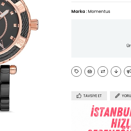
Marka
:
Momentus
Ür
TAVSIYE ET
YORU