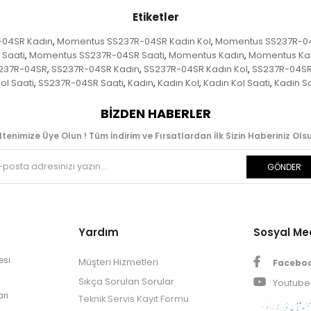
Etiketler
04SR Kadın
Momentus SS237R-04SR Kadın Kol
Momentus SS237R-04S
,
,
Saati
Momentus SS237R-04SR Saati
Momentus Kadın
Momentus Kad
,
,
,
237R-04SR
SS237R-04SR Kadın
SS237R-04SR Kadın Kol
SS237R-04SR 
,
,
,
l Saati
SS237R-04SR Saati
Kadın
Kadın Kol
Kadın Kol Saati
Kadın Sa
,
,
,
,
,
BIZDEN HABERLER
ltenimize Üye Olun ! Tüm İndirim ve Fırsatlardan İlk Sizin Haberiniz Olsu
GÖNDER
Yardım
Sosyal M
esi
Müşteri Hizmetleri
Facebo
Sıkça Sorulan Sorular
Youtube
rı
Teknik Servis Kayıt Formu