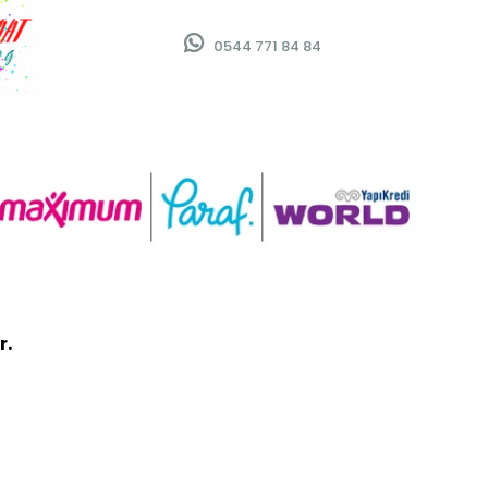
0544 771 84 84
r.