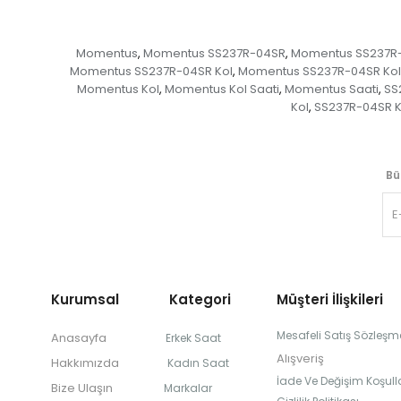
Momentus
Momentus SS237R-04SR
Momentus SS237R-
,
,
Momentus SS237R-04SR Kol
Momentus SS237R-04SR Kol 
,
Momentus Kol
Momentus Kol Saati
Momentus Saati
SS
,
,
,
Kol
SS237R-04SR Ko
,
Bü
Kurumsal Kategori
Müşteri İlişkileri
Mesafeli Satış Sözleşm
Anasayfa
Erkek Saat
Alışveriş
Hakkımızda
Kadın Saat
İade Ve Değişim Koşulla
Bize Ulaşın
Markalar