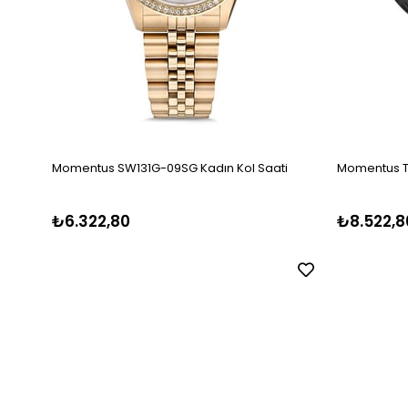
Momentus SW131G-09SG Kadın Kol Saati
Momentus T
₺6.322,80
₺8.522,8