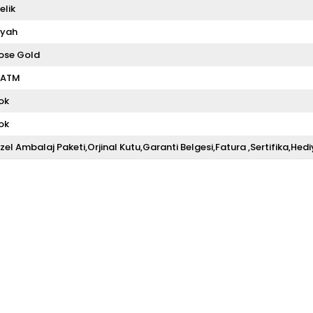
elik
iyah
ose Gold
 ATM
ok
ok
zel Ambalaj Paketi,Orjinal Kutu,Garanti Belgesi,Fatura ,Sertifika,Hedi