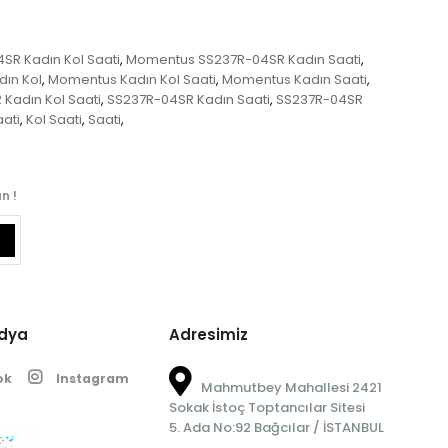
R Kadın Kol Saati
Momentus SS237R-04SR Kadın Saati
,
,
ın Kol
Momentus Kadın Kol Saati
Momentus Kadın Saati
,
,
,
Kadın Kol Saati
SS237R-04SR Kadın Saati
SS237R-04SR
,
,
ati
Kol Saati
Saati
,
,
,
n !
edya
Adresimiz
ok
Instagram
Mahmutbey Mahallesi 2421
Sokak İstoç Toptancılar Sitesi
5. Ada No:92 Bağcılar / İSTANBUL