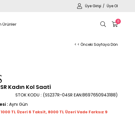
Üye Girişi
Üye Ol
0
 Ürünler
< < Önceki Sayfaya Dön
R Kadın Kol Saati
STOK KODU
(SS237R-04SR EAN:8697650943188)
esi
:
Aynı Gün
t 1000
TL
Üzeri 6 Taksit, 8000 TL Üzeri Vade Farksız 9