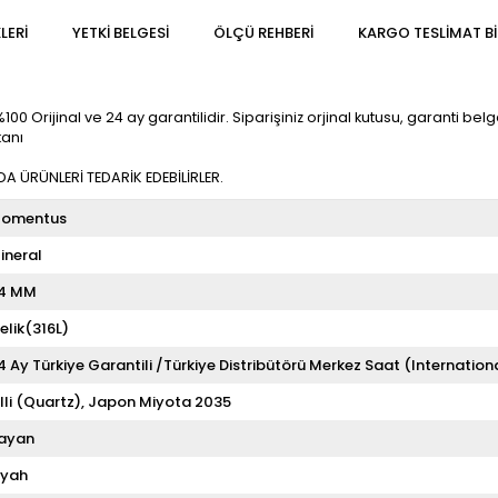
LERI
YETKİ BELGESİ
ÖLÇÜ REHBERI
KARGO TESLIMAT BI
ijinal ve 24 ay garantilidir. Siparişiniz orjinal kutusu, garanti belgesi
kanı
 ÜRÜNLERİ TEDARİK EDEBİLİRLER.
omentus
ineral
4 MM
elik(316L)
4 Ay Türkiye Garantili /Türkiye Distribütörü Merkez Saat (Internation
illi (Quartz)
Japon Miyota 2035
ayan
iyah