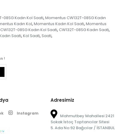
08SG Kadın Kol Saati
Momentus CW132T-08SG Kadın
,
entus Kadın Kol
Momentus Kadın Kol Saati
Momentus
,
,
CW132T-08SG Kadın Kol Saati
CW132T-08SG Kadın Saati
,
,
Kadın Saati
Kol Saati
Saati
,
,
,
n !
edya
Adresimiz
ok
Instagram
Mahmutbey Mahallesi 2421
Sokak İstoç Toptancılar Sitesi
5. Ada No:92 Bağcılar / İSTANBUL