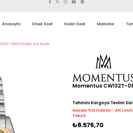
Anasayfa
Erkek Saat
Kadın Saat
Markalar
Tüm
32T-08SG Kadın Kol Saati
Momentus CW132T-08S
Tahmini Kargoya Teslim Sür
Havale %12 İndirim - Alt Limi
Taksit
₺8.576,70