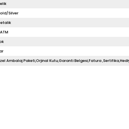
elik
old/Silver
etalik
 ATM
ok
ar
zel Ambalaj Paketi,Orjinal Kutu,Garanti Belgesi,Fatura ,Sertifika,Hedi