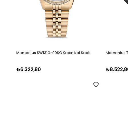
Momentus SW131G-09SG Kadın Kol Saati
Momentus T
₺6.322,80
₺8.522,8