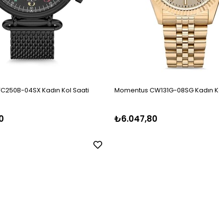
C250B-04SX Kadın Kol Saati
Momentus CW131G-08SG Kadın Ko
0
₺6.047,80