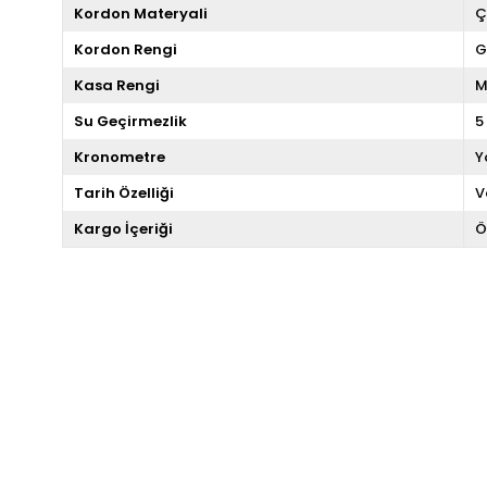
Kordon Materyali
Ç
Kordon Rengi
G
Kasa Rengi
M
Su Geçirmezlik
5
Kronometre
Y
Tarih Özelliği
V
Kargo İçeriği
Ö