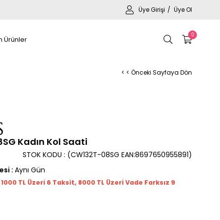
Üye Girişi
Üye Ol
0
 Ürünler
< < Önceki Sayfaya Dön
G Kadın Kol Saati
STOK KODU
(CW132T-08SG EAN:8697650955891)
esi
:
Aynı Gün
t 1000
TL
Üzeri 6 Taksit, 8000 TL Üzeri Vade Farksız 9