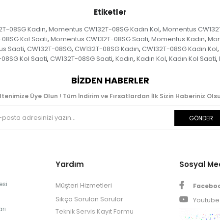
Etiketler
T-08SG Kadın
Momentus CW132T-08SG Kadın Kol
Momentus CW132T-
,
,
08SG Kol Saati
Momentus CW132T-08SG Saati
Momentus Kadın
Mom
,
,
,
s Saati
CW132T-08SG
CW132T-08SG Kadın
CW132T-08SG Kadın Kol
,
,
,
,
08SG Kol Saati
CW132T-08SG Saati
Kadın
Kadın Kol
Kadın Kol Saati
,
,
,
,
,
BIZDEN HABERLER
ltenimize Üye Olun ! Tüm İndirim ve Fırsatlardan İlk Sizin Haberiniz Olsu
GÖNDER
Yardım
Sosyal M
esi
Müşteri Hizmetleri
Facebo
Sıkça Sorulan Sorular
Youtube
rı
Teknik Servis Kayıt Formu