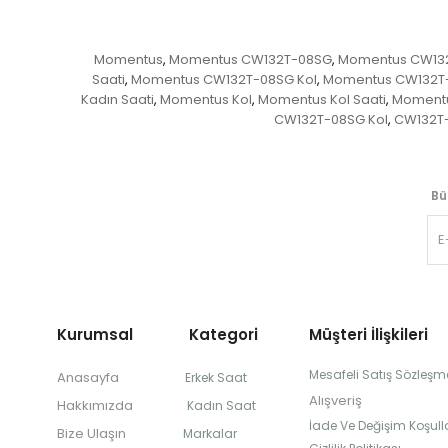
Momentus
Momentus CW132T-08SG
Momentus CW132
,
,
Saati
Momentus CW132T-08SG Kol
Momentus CW132T-
,
,
Kadın Saati
Momentus Kol
Momentus Kol Saati
Momentu
,
,
,
CW132T-08SG Kol
CW132T-
,
Bü
Kurumsal Kategori
Müşteri İlişkileri
Mesafeli Satış Sözleşm
Anasayfa
Erkek Saat
Alışveriş
Hakkımızda
Kadın Saat
İade Ve Değişim Koşulla
Bize Ulaşın
Markalar