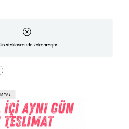
ün stoklarımızda kalmamıştır.
M YAZ