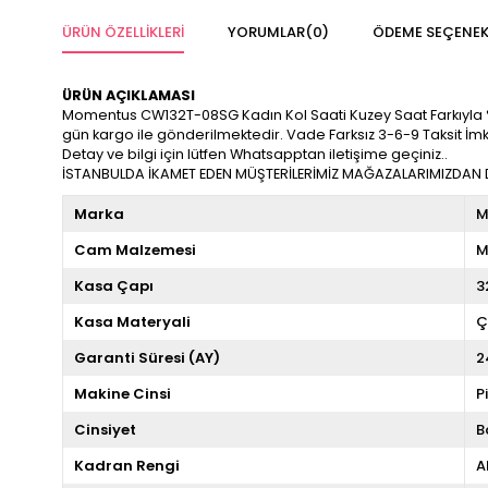
ÜRÜN ÖZELLIKLERI
YORUMLAR
(0)
ÖDEME SEÇENEK
ÜRÜN AÇIKLAMASI
Momentus CW132T-08SG Kadın Kol Saati Kuzey Saat Farkıyla %100 O
gün kargo ile gönderilmektedir. Vade Farksız 3-6-9 Taksit İm
Detay ve bilgi için lütfen Whatsapptan iletişime geçiniz..
İSTANBULDA İKAMET EDEN MÜŞTERİLERİMİZ MAĞAZALARIMIZDAN DA
Marka
M
Cam Malzemesi
M
Kasa Çapı
3
Kasa Materyali
Ç
Garanti Süresi (AY)
2
Makine Cinsi
P
Cinsiyet
B
Kadran Rengi
A