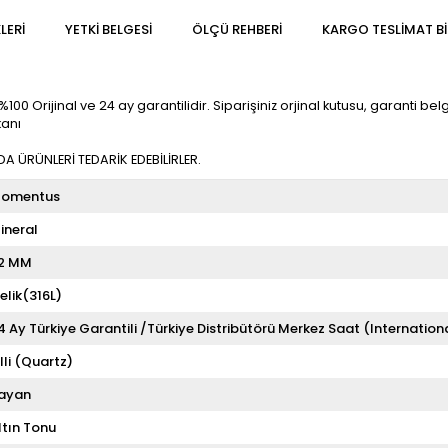
LERI
YETKİ BELGESİ
ÖLÇÜ REHBERI
KARGO TESLIMAT BI
rijinal ve 24 ay garantilidir. Siparişiniz orjinal kutusu, garanti belgesi
kanı
 ÜRÜNLERİ TEDARİK EDEBİLİRLER.
omentus
ineral
2 MM
elik(316L)
4 Ay Türkiye Garantili /Türkiye Distribütörü Merkez Saat (Internation
illi (Quartz)
ayan
ltın Tonu