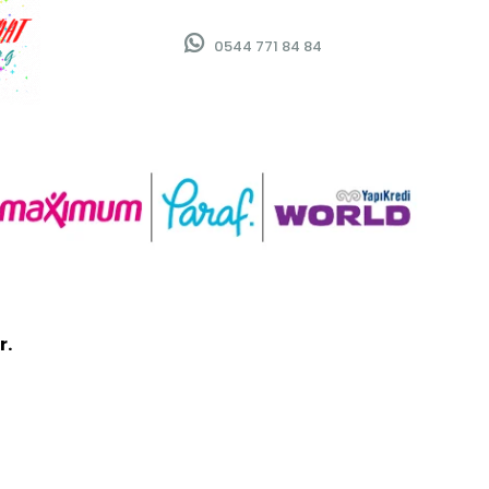
0544 771 84 84
r.