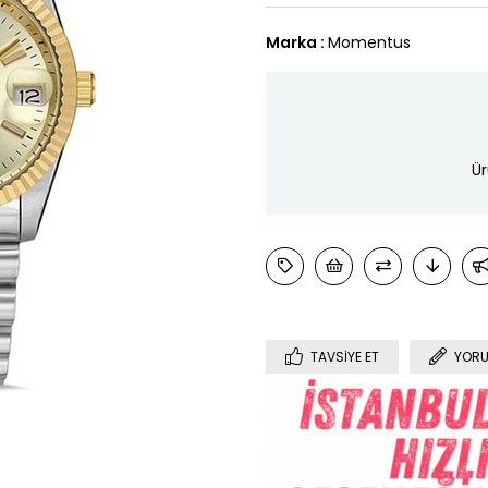
Marka
:
Momentus
Ür
TAVSIYE ET
YORU