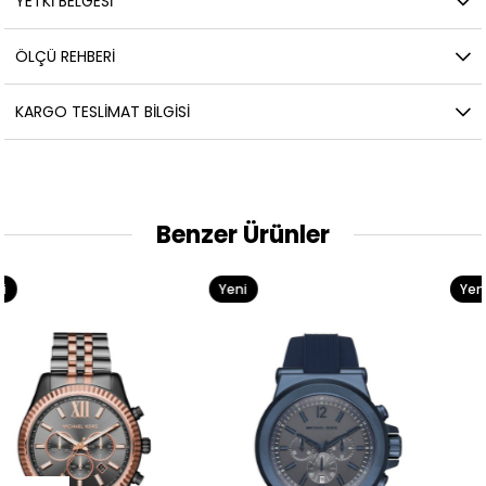
YETKİ BELGESİ
ÖLÇÜ REHBERI
KARGO TESLIMAT BILGISI
Benzer Ürünler
Yeni
Yeni
Ürün
Ürün