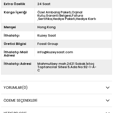
Extra Özellik
24 Saat
Kargo İçeriği
Özel Ambalaj Paketi,Orjinal
Kutu,Garanti Belgesi,Fatura
,Sertifika,Hediye Paketi,Hediye Kartı
Menşei
Hong Kong
İthalatçı
Kuzey Saat
Üretici Bilgisi
Fossil Group
İthalatçı Mail
info@kuzeysaat.com
Adresi
İthalatçı Adresi
Mahmutbey mah.2421 Sokak.İstoç
Toptancılar Sitesi 5.Ada No:92-1-A-
C
YORUMLAR
(0)
ÖDEME SEÇENEKLERI