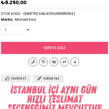
₺8.250,00
STOK KODU
(MK8750 EAN:4013496686364)
Marka
:
Michael Kors
TAVSIYE ET
YORUM YAZ