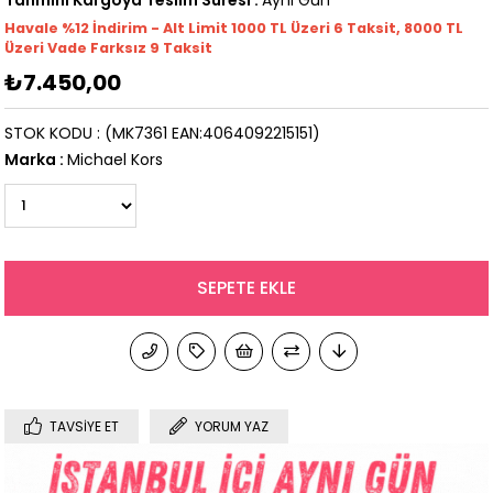
Tahmini Kargoya Teslim Süresi
:
Aynı Gün
Havale %12 İndirim - Alt Limit 1000
TL
Üzeri 6 Taksit, 8000 TL
Üzeri Vade Farksız 9 Taksit
₺7.450,00
STOK KODU
(MK7361 EAN:4064092215151)
Marka
:
Michael Kors
TAVSIYE ET
YORUM YAZ