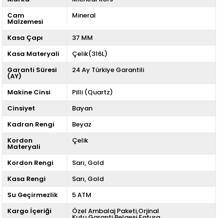
Cam
Mineral
Malzemesi
Kasa Çapı
37 MM
Kasa Materyali
Çelik(316L)
Garanti Süresi
24 Ay Türkiye Garantili
(AY)
Makine Cinsi
Pilli (Quartz)
Cinsiyet
Bayan
Kadran Rengi
Beyaz
Kordon
Çelik
Materyali
Kordon Rengi
Sarı
Gold
Kasa Rengi
Sarı
Gold
Su Geçirmezlik
5 ATM
Kargo İçeriği
Özel Ambalaj Paketi,Orjinal
Kutu,Garanti Belgesi,Fatura