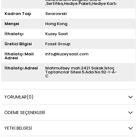
,Sertifika,Hediye Paketi,Hediye Kartı
Kadran Taşı
Swarowski
Menşei
Hong Kong
İthalatçı
Kuzey Saat
Üretici Bilgisi
Fossil Group
İthalatçı Mail
info@kuzeysaat.com
Adresi
İthalatçı Adresi
Mahmutbey mah.2421 Sokak.İstoç
Toptancılar Sitesi 5.Ada No:92-1-A-
C
YORUMLAR
(0)
ÖDEME SEÇENEKLERI
YETKİ BELGESİ