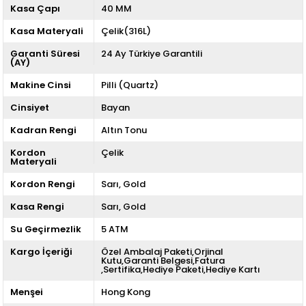
Kasa Çapı
40 MM
Kasa Materyali
Çelik(316L)
Garanti Süresi
24 Ay Türkiye Garantili
(AY)
Makine Cinsi
Pilli (Quartz)
Cinsiyet
Bayan
Kadran Rengi
Altın Tonu
Kordon
Çelik
Materyali
Kordon Rengi
Sarı
Gold
Kasa Rengi
Sarı
Gold
Su Geçirmezlik
5 ATM
Kargo İçeriği
Özel Ambalaj Paketi,Orjinal
Kutu,Garanti Belgesi,Fatura
,Sertifika,Hediye Paketi,Hediye Kartı
Menşei
Hong Kong