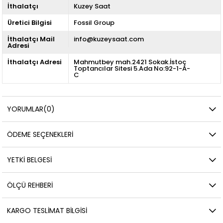
İthalatçı
Kuzey Saat
Üretici Bilgisi
Fossil Group
İthalatçı Mail
info@kuzeysaat.com
Adresi
İthalatçı Adresi
Mahmutbey mah.2421 Sokak.İstoç
Toptancılar Sitesi 5.Ada No:92-1-A-
C
YORUMLAR
(0)
ÖDEME SEÇENEKLERI
YETKİ BELGESİ
ÖLÇÜ REHBERI
KARGO TESLIMAT BILGISI