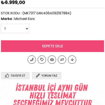
₺6.999,00
STOK KODU
(MK7317 EAN:4064092197884)
Marka
:
Michael Kors
TAVSIYE ET
YORUM YAZ