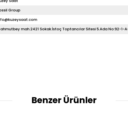
uzey Saat
ossil Group
nfo@kuzeysaat.com
ahmutbey mah.2421 Sokak.İstoç Toptancılar Sitesi 5.Ada No:92-1-
Benzer Ürünler