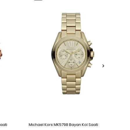
Ürün
Ür
aati
Michael Kors MK5798 Bayan Kol Saati
Micha