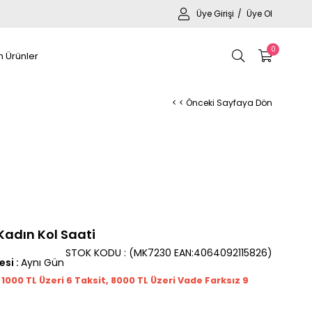
Üye Girişi
Üye Ol
0
 Ürünler
< < Önceki Sayfaya Dön
Kadın Kol Saati
STOK KODU
(MK7230 EAN:4064092115826)
esi
:
Aynı Gün
t 1000
TL
Üzeri 6 Taksit, 8000 TL Üzeri Vade Farksız 9