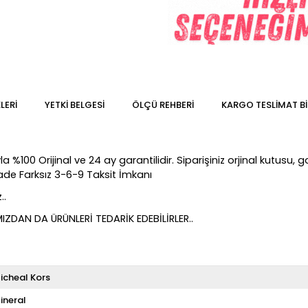
LERI
YETKİ BELGESİ
ÖLÇÜ REHBERI
KARGO TESLIMAT BI
100 Orijinal ve 24 ay garantilidir. Siparişiniz orjinal kutusu, gar
Vade Farksız 3-6-9 Taksit İmkanı
..
DAN DA ÜRÜNLERİ TEDARİK EDEBİLİRLER..
icheal Kors
ineral