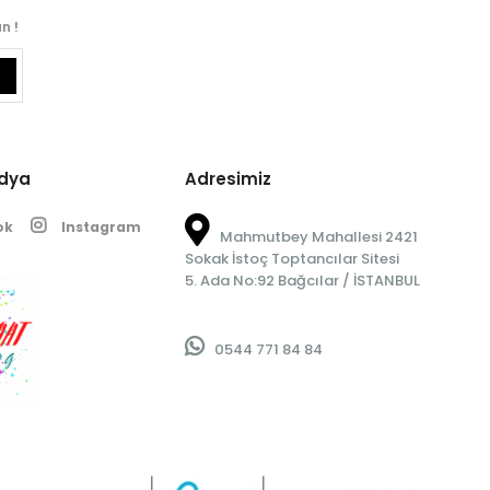
n !
edya
Adresimiz
ok
Instagram
Mahmutbey Mahallesi 2421
Sokak İstoç Toptancılar Sitesi
5. Ada No:92 Bağcılar / İSTANBUL
0544 771 84 84