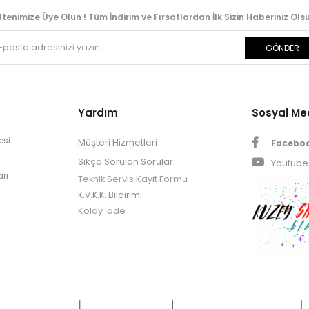
ltenimize Üye Olun ! Tüm İndirim ve Fırsatlardan İlk Sizin Haberiniz Olsu
GÖNDER
Yardım
Sosyal M
esi
Müşteri Hizmetleri
Facebo
Sıkça Sorulan Sorular
Youtube
rı
Teknik Servis Kayıt Formu
K.V.K.K. Bildirimi
Kolay İade