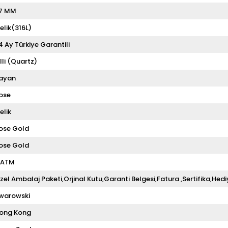
7 MM
elik(316L)
4 Ay Türkiye Garantili
illi (Quartz)
ayan
ose
elik
ose Gold
ose Gold
 ATM
zel Ambalaj Paketi,Orjinal Kutu,Garanti Belgesi,Fatura ,Sertifika,Hedi
warowski
ong Kong