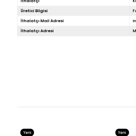
İthalatçı
K
Üretici Bilgisi
F
İthalatçı Mail Adresi
i
İthalatçı Adresi
M
Yeni
Yeni