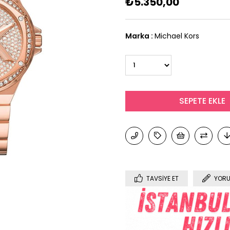
₺5.350,00
Marka
:
Michael Kors
TAVSIYE ET
YORU