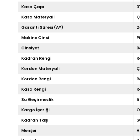
Kasa Çapı
3
Kasa Materyali
Ç
Garanti Süresi (AY)
2
Makine Cinsi
P
Cinsiyet
B
Kadran Rengi
R
Kordon Materyali
Ç
Kordon Rengi
R
Kasa Rengi
R
Su Geçirmezlik
5
Kargo İçeriği
Ö
Kadran Taşı
S
Menşei
H