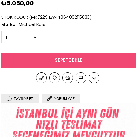
₺5.050,00
STOK KODU
(MK7229 EAN:4064092115833)
Marka
:
Michael Kors
TAVSIYE ET
YORUM YAZ