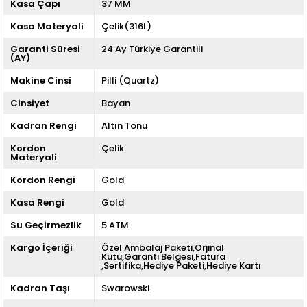
Kasa Çapı
37 MM
Kasa Materyali
Çelik(316L)
Garanti Süresi
24 Ay Türkiye Garantili
(AY)
Makine Cinsi
Pilli (Quartz)
Cinsiyet
Bayan
Kadran Rengi
Altın Tonu
Kordon
Çelik
Materyali
Kordon Rengi
Gold
Kasa Rengi
Gold
Su Geçirmezlik
5 ATM
Kargo İçeriği
Özel Ambalaj Paketi,Orjinal
Kutu,Garanti Belgesi,Fatura
,Sertifika,Hediye Paketi,Hediye Kartı
Kadran Taşı
Swarowski