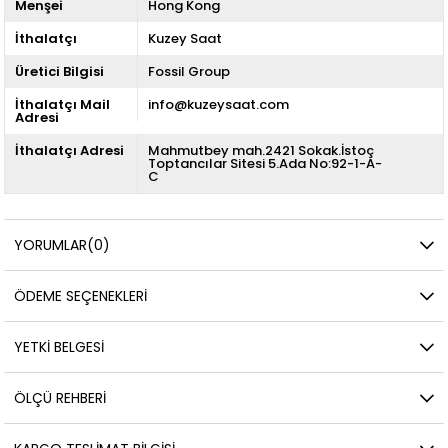
Menşei
Hong Kong
İthalatçı
Kuzey Saat
Üretici Bilgisi
Fossil Group
İthalatçı Mail
info@kuzeysaat.com
Adresi
İthalatçı Adresi
Mahmutbey mah.2421 Sokak.İstoç
Toptancılar Sitesi 5.Ada No:92-1-A-
C
YORUMLAR
(0)
ÖDEME SEÇENEKLERI
YETKİ BELGESİ
ÖLÇÜ REHBERI