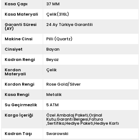
Kasa Çapı
37 MM
Kasa Materyali
Çelik(316L)
Garanti Süresi
24 Ay Türkiye Garantili
(AY)
Makine Cinsi
Pilli (Quartz)
Cinsiyet
Bayan
Kadran Rengi
Beyaz
Kordon
Çelik
Materyali
Kordon Rengi
Rose Gold/Silver
Kasa Rengi
Metalik
Su Geçirmezlik
5 ATM
Kargo İçeriği
Özel Ambalaj Paketi,Orjinal
Kutu,Garanti Belgesi,Fatura
,Sertifika,Hediye Paketi,Hediye Kartı
Kadran Taşı
Swarowski