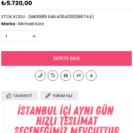
₺5.720,00
STOK KODU
(MK6989 EAN:4064092086744)
Marka
:
Michael Kors
TAVSIYE ET
YORUM YAZ