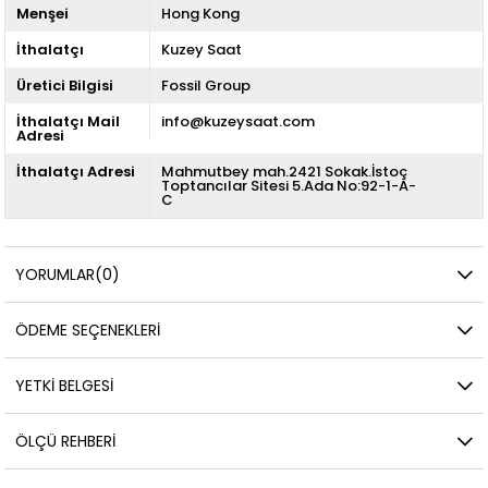
Menşei
Hong Kong
İthalatçı
Kuzey Saat
Üretici Bilgisi
Fossil Group
İthalatçı Mail
info@kuzeysaat.com
Adresi
İthalatçı Adresi
Mahmutbey mah.2421 Sokak.İstoç
Toptancılar Sitesi 5.Ada No:92-1-A-
C
YORUMLAR
(0)
ÖDEME SEÇENEKLERI
YETKİ BELGESİ
ÖLÇÜ REHBERI