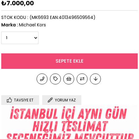
₺7.000,00
STOK KODU
(MK6693 EAN:4013496509564)
Marka
:
Michael Kors
TAVSIYE ET
YORUM YAZ