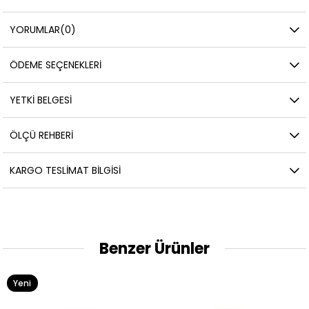
YORUMLAR
(0)
ÖDEME SEÇENEKLERI
YETKİ BELGESİ
ÖLÇÜ REHBERI
KARGO TESLIMAT BILGISI
Benzer Ürünler
eni
Ye
rün
Ür