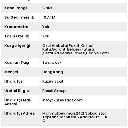
Kasa Rengi
Gold
Su Geçirmezlik
10 ATM
Kronometre
Yok
Tarih Özelliği
Yok
Kargo İçeriği
Özel Ambalaj Paketi,Orjinal
Kutu,Garanti Belgesi,Fatura
,Sertifika,Hediye Paketi,Hediye Kartı
Kadran Taşı
Swarowski
Menşei
Hong Kong
İthalatçı
Kuzey Saat
Üretici Bilgisi
Fossil Group
İthalatçı Mail
info@kuzeysaat.com
Adresi
İthalatçı Adresi
Mahmutbey mah.2421 Sokak.İstoç
Toptancılar Sitesi 5.Ada No:92-1-A-
C