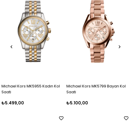
hael Kors MK5955 Kadın Kol
Michael Kors MK5799 Bayan Kol
Mich
ti
Saati
Saat
499,00
₺5.100,00
₺5.