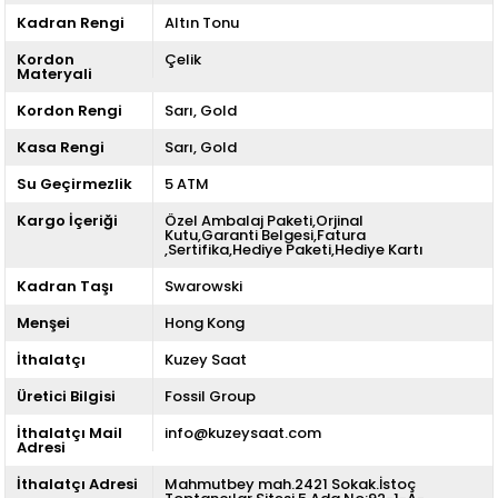
Kadran Rengi
Altın Tonu
Kordon
Çelik
Materyali
Kordon Rengi
Sarı
Gold
Kasa Rengi
Sarı
Gold
Su Geçirmezlik
5 ATM
Kargo İçeriği
Özel Ambalaj Paketi,Orjinal
Kutu,Garanti Belgesi,Fatura
,Sertifika,Hediye Paketi,Hediye Kartı
Kadran Taşı
Swarowski
Menşei
Hong Kong
İthalatçı
Kuzey Saat
Üretici Bilgisi
Fossil Group
İthalatçı Mail
info@kuzeysaat.com
Adresi
İthalatçı Adresi
Mahmutbey mah.2421 Sokak.İstoç