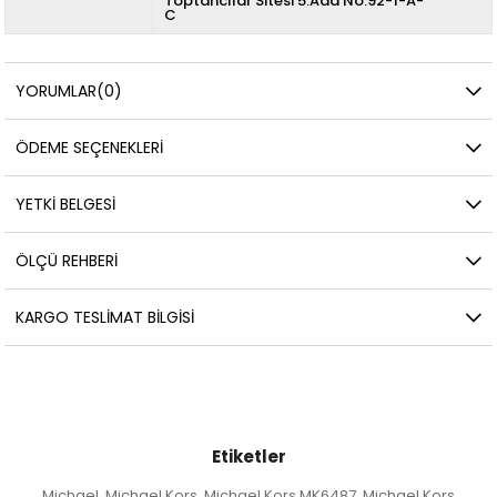
Toptancılar Sitesi 5.Ada No:92-1-A-
C
YORUMLAR
(0)
ÖDEME SEÇENEKLERI
YETKİ BELGESİ
ÖLÇÜ REHBERI
KARGO TESLIMAT BILGISI
Etiketler
Michael
Michael Kors
Michael Kors MK6487
Michael Kors
,
,
,