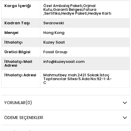
Kargo İçeriği
Özel Ambalaj Paketi,Orjinal
Kutu,Garanti Belgesi,Fatura
,Sertifika,Hediye Paketi,Hediye Kartı
Kadran Taşı
Swarowski
Menşei
Hong Kong
İthalatçı
Kuzey Saat
Üretici Bilgisi
Fossil Group
İthalatçı Mail
info@kuzeysaat.com
Adresi
İthalatçı Adresi
Mahmutbey mah.2421 Sokak.İstoç
Toptancılar Sitesi 5.Ada No:92-1-A-
C
YORUMLAR
(0)
ÖDEME SEÇENEKLERI