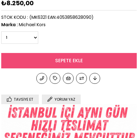
₺8.250,00
STOK KODU
(MK6321 EAN:4053858628090)
Marka
:
Michael Kors
TAVSIYE ET
YORUM YAZ