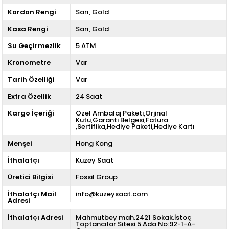
Kordon Rengi
Sarı
Gold
Kasa Rengi
Sarı
Gold
Su Geçirmezlik
5 ATM
Kronometre
Var
Tarih Özelliği
Var
Extra Özellik
24 Saat
Kargo İçeriği
Özel Ambalaj Paketi,Orjinal
Kutu,Garanti Belgesi,Fatura
,Sertifika,Hediye Paketi,Hediye Kartı
Menşei
Hong Kong
İthalatçı
Kuzey Saat
Üretici Bilgisi
Fossil Group
İthalatçı Mail
info@kuzeysaat.com
Adresi
İthalatçı Adresi
Mahmutbey mah.2421 Sokak.İstoç
Toptancılar Sitesi 5.Ada No:92-1-A-