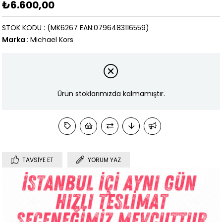
₺6.600,00
STOK KODU
(MK6267 EAN:0796483116559)
Marka
:
Michael Kors
Ürün stoklarımızda kalmamıştır.
TAVSIYE ET
YORUM YAZ