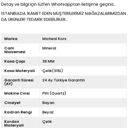
Detay ve bilgi için lütfen Whatsapptan iletişime geçiniz..
İSTANBULDA İKAMET EDEN MÜŞTERİLERİMİZ MAĞAZALARIMIZDAN
DA ÜRÜNLERİ TEDARİK EDEBİLİRLER..
Marka
Micheal Kors
Cam
Mineral
Malzemesi
Kasa Çapı
36 MM
Kasa Materyali
Çelik(316L)
Garanti Süresi
24 Ay Türkiye Garantili
(AY)
Makine Cinsi
Pilli (Quartz)
Cinsiyet
Bayan
Kadran Rengi
Beyaz
Kordon
Çelik
Materyali