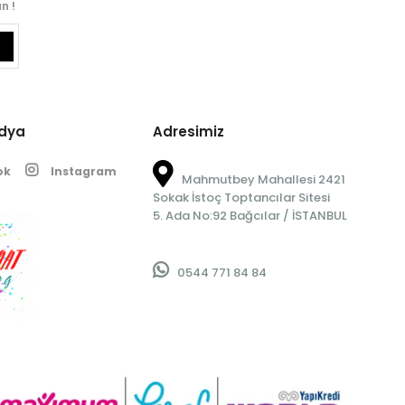
n !
edya
Adresimiz
ok
Instagram
Mahmutbey Mahallesi 2421
Sokak İstoç Toptancılar Sitesi
5. Ada No:92 Bağcılar / İSTANBUL
0544 771 84 84