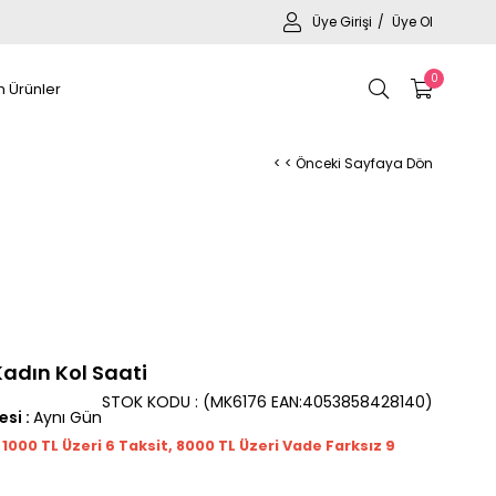
Üye Girişi
Üye Ol
0
 Ürünler
< < Önceki Sayfaya Dön
adın Kol Saati
STOK KODU
(MK6176 EAN:4053858428140)
esi
:
Aynı Gün
t 1000
TL
Üzeri 6 Taksit, 8000 TL Üzeri Vade Farksız 9