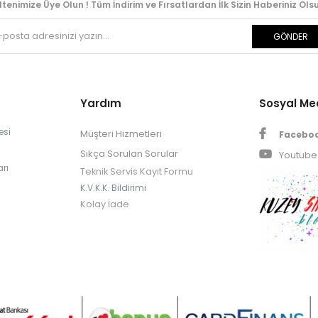
ltenimize Üye Olun ! Tüm İndirim ve Fırsatlardan İlk Sizin Haberiniz Olsu
GÖNDER
Yardım
Sosyal M
esi
Müşteri Hizmetleri
Facebo
Sıkça Sorulan Sorular
Youtube
rı
Teknik Servis Kayıt Formu
K.V.K.K. Bildirimi
Kolay İade