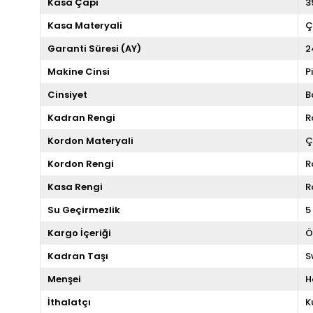
Kasa Çapı
3
Kasa Materyali
Ç
Garanti Süresi (AY)
2
Makine Cinsi
P
Cinsiyet
B
Kadran Rengi
R
Kordon Materyali
Ç
Kordon Rengi
R
Kasa Rengi
R
Su Geçirmezlik
5
Kargo İçeriği
Ö
Kadran Taşı
S
Menşei
H
İthalatçı
K