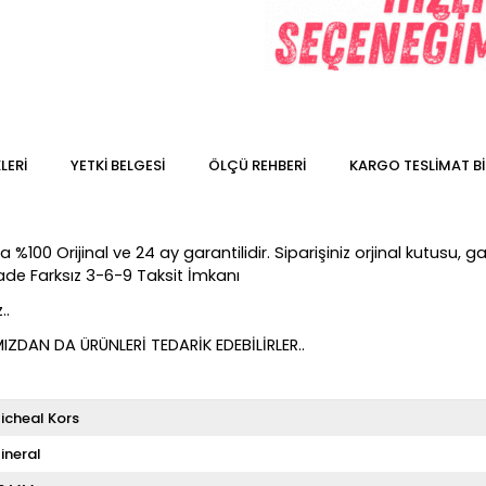
LERI
YETKİ BELGESİ
ÖLÇÜ REHBERI
KARGO TESLIMAT BI
00 Orijinal ve 24 ay garantilidir. Siparişiniz orjinal kutusu, gar
Vade Farksız 3-6-9 Taksit İmkanı
..
DAN DA ÜRÜNLERİ TEDARİK EDEBİLİRLER..
icheal Kors
ineral