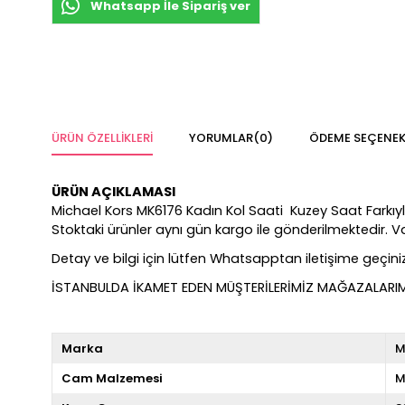
Whatsapp İle Sipariş ver
ÜRÜN ÖZELLIKLERI
YORUMLAR
(0)
ÖDEME SEÇENEK
ÜRÜN AÇIKLAMASI
Michael Kors MK6176 Kadın Kol Saati Kuzey Saat Farkıyla %1
Stoktaki ürünler aynı gün kargo ile gönderilmektedir. 
Detay ve bilgi için lütfen Whatsapptan iletişime geçiniz
İSTANBULDA İKAMET EDEN MÜŞTERİLERİMİZ MAĞAZALARIMIZ
Marka
M
Cam Malzemesi
M