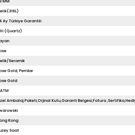
9 MM
elik(316L)
4 Ay Türkiye Garantili
illi (Quartz)
ayan
ose
elik/Seramik
ose Gold
Pembe
ose Gold
 ATM
zel Ambalaj Paketi,Orjinal Kutu,Garanti Belgesi,Fatura ,Sertifika,Hedi
warowski
ong Kong
uzey Saat