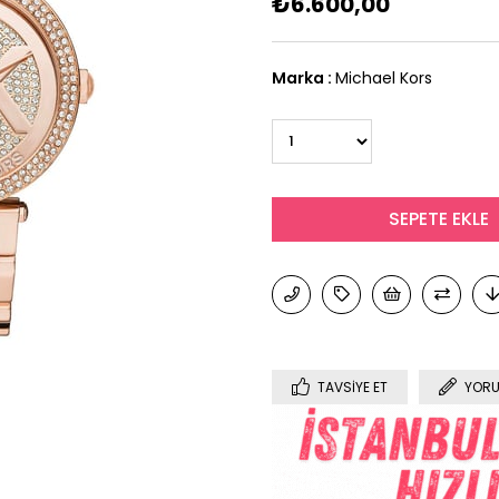
₺6.600,00
Marka
:
Michael Kors
TAVSIYE ET
YORU