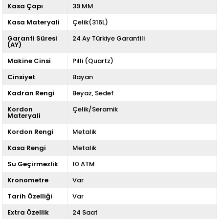
Kasa Çapı
39 MM
Kasa Materyali
Çelik(316L)
Garanti Süresi
24 Ay Türkiye Garantili
(AY)
Makine Cinsi
Pilli (Quartz)
Cinsiyet
Bayan
Kadran Rengi
Beyaz
Sedef
Kordon
Çelik/Seramik
Materyali
Kordon Rengi
Metalik
Kasa Rengi
Metalik
Su Geçirmezlik
10 ATM
Kronometre
Var
Tarih Özelliği
Var
Extra Özellik
24 Saat