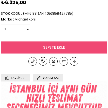
₺6.325,00
STOK KODU
(MK6138 EAN:4053858427785)
Marka
:
Michael Kors
TAVSIYE ET
YORUM YAZ