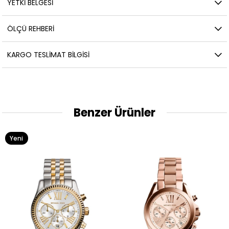
YETKİ BELGESİ
ÖLÇÜ REHBERI
KARGO TESLIMAT BILGISI
Benzer Ürünler
Yeni
Y
Ürün
Ü