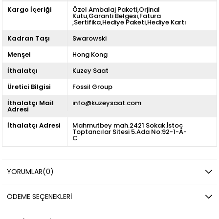
Kargo İçeriği
Özel Ambalaj Paketi,Orjinal
Kutu,Garanti Belgesi,Fatura
,Sertifika,Hediye Paketi,Hediye Kartı
Kadran Taşı
Swarowski
Menşei
Hong Kong
İthalatçı
Kuzey Saat
Üretici Bilgisi
Fossil Group
İthalatçı Mail
info@kuzeysaat.com
Adresi
İthalatçı Adresi
Mahmutbey mah.2421 Sokak.İstoç
Toptancılar Sitesi 5.Ada No:92-1-A-
C
YORUMLAR
(0)
ÖDEME SEÇENEKLERI