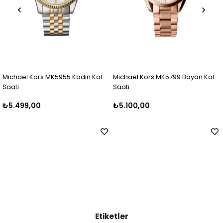
chael Kors MK5955 Kadın Kol
Michael Kors MK5799 Bayan Kol
Mic
ati
Saati
Saa
.499,00
₺5.100,00
₺5
Etiketler