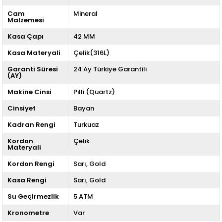
Cam
Mineral
Malzemesi
Kasa Çapı
42 MM
Kasa Materyali
Çelik(316L)
Garanti Süresi
24 Ay Türkiye Garantili
(AY)
Makine Cinsi
Pilli (Quartz)
Cinsiyet
Bayan
Kadran Rengi
Turkuaz
Kordon
Çelik
Materyali
Kordon Rengi
Sarı
Gold
Kasa Rengi
Sarı
Gold
Su Geçirmezlik
5 ATM
Kronometre
Var