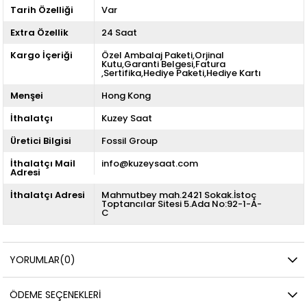
Tarih Özelliği
Var
Extra Özellik
24 Saat
Kargo İçeriği
Özel Ambalaj Paketi,Orjinal
Kutu,Garanti Belgesi,Fatura
,Sertifika,Hediye Paketi,Hediye Kartı
Menşei
Hong Kong
İthalatçı
Kuzey Saat
Üretici Bilgisi
Fossil Group
İthalatçı Mail
info@kuzeysaat.com
Adresi
İthalatçı Adresi
Mahmutbey mah.2421 Sokak.İstoç
Toptancılar Sitesi 5.Ada No:92-1-A-
C
YORUMLAR
(0)
ÖDEME SEÇENEKLERI