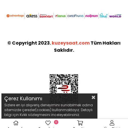
© Copyright 2023.
kuzeysaat.com
Tüm Hakları
Saklıdır.
Çerez Kullanımı
Sizlere en iyi alışveriş deneyimini sunabilmek adına
sitemizde çerezler(cookies) kullanmaktayız. Detaylı
bilgi için Kvkk sözleşmesini inceleyebilirsiniz.
0