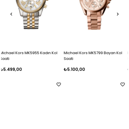
Kol
Michael Kors MK5799 Bayan Kol
Michael Kors MK5798 Bayan K
Saati
Saati
₺5.100,00
₺5.500,00