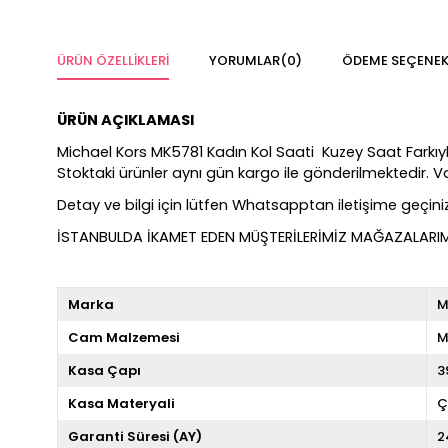
ÜRÜN ÖZELLIKLERI
YORUMLAR
(0)
ÖDEME SEÇENEK
ÜRÜN AÇIKLAMASI
Michael Kors MK5781 Kadın Kol Saati Kuzey Saat Farkıyla %1
Stoktaki ürünler aynı gün kargo ile gönderilmektedir. 
Detay ve bilgi için lütfen Whatsapptan iletişime geçiniz
İSTANBULDA İKAMET EDEN MÜŞTERİLERİMİZ MAĞAZALARIMIZ
Marka
M
Cam Malzemesi
M
Kasa Çapı
3
Kasa Materyali
Ç
Garanti Süresi (AY)
2