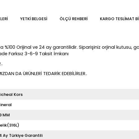
LERI
YETKİ BELGESİ
ÖLÇÜ REHBERI
KARGO TESLIMAT BI
00 Orijinal ve 24 ay garantilidir. Siparişiniz orjinal kutusu, gar
Vade Farksız 3-6-9 Taksit İmkanı
..
DAN DA ÜRÜNLERİ TEDARİK EDEBİLİRLER..
icheal Kors
ineral
9 MM
elik(316L)
4 Ay Türkiye Garantili