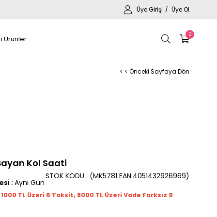
Üye Girişi
Üye Ol
0
 Ürünler
< < Önceki Sayfaya Dön
Bayan Kol Saati
STOK KODU
(MK5781 EAN:4051432926969)
esi
:
Aynı Gün
t 1000
TL
Üzeri 6 Taksit, 8000 TL Üzeri Vade Farksız 9