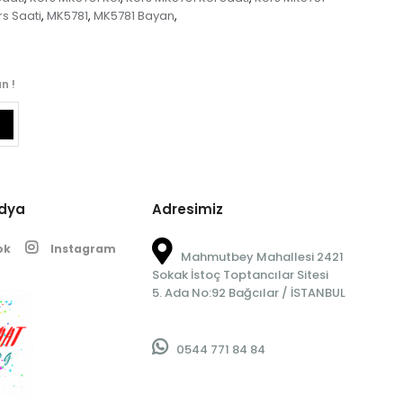
s Saati
MK5781
MK5781 Bayan
,
,
,
n !
edya
Adresimiz
ok
Instagram
Mahmutbey Mahallesi 2421
Sokak İstoç Toptancılar Sitesi
5. Ada No:92 Bağcılar / İSTANBUL
0544 771 84 84