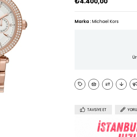
₺4.400,00
Marka
:
Michael Kors
Ür
TAVSIYE ET
YORU