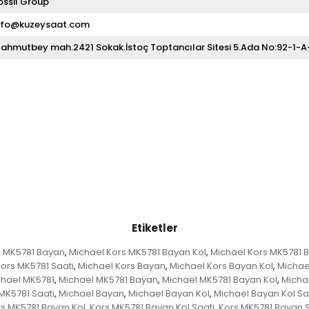
ossil Group
nfo@kuzeysaat.com
ahmutbey mah.2421 Sokak.İstoç Toptancılar Sitesi 5.Ada No:92-1-
Etiketler
s MK5781 Bayan
Michael Kors MK5781 Bayan Kol
Michael Kors MK5781 B
,
,
ors MK5781 Saati
Michael Kors Bayan
Michael Kors Bayan Kol
Michael
,
,
,
chael MK5781
Michael MK5781 Bayan
Michael MK5781 Bayan Kol
Micha
,
,
,
MK5781 Saati
Michael Bayan
Michael Bayan Kol
Michael Bayan Kol Sa
,
,
,
s MK5781 Bayan Kol
Kors MK5781 Bayan Kol Saati
Kors MK5781 Bayan S
,
,