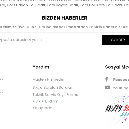
Kol
Kors Bayan Kol Saati
Kors Bayan Saati
Kors Kol
Kors Kol Saati
Kor
,
,
,
,
,
BIZDEN HABERLER
ltenimize Üye Olun ! Tüm İndirim ve Fırsatlardan İlk Sizin Haberiniz Olsu
GÖNDER
Yardım
Sosyal M
esi
Müşteri Hizmetleri
Facebo
Sıkça Sorulan Sorular
Youtube
rı
Teknik Servis Kayıt Formu
K.V.K.K. Bildirimi
Kolay İade