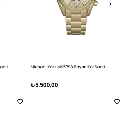
aati
Michael Kors MK5798 Bayan Kol Saati
Micha
₺5.500,00
₺5.