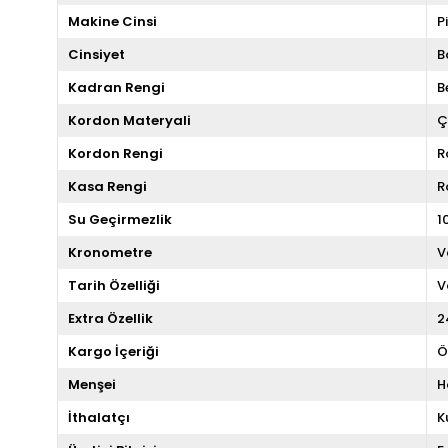
Makine Cinsi
P
Cinsiyet
B
Kadran Rengi
B
Kordon Materyali
Ç
Kordon Rengi
R
Kasa Rengi
R
Su Geçirmezlik
1
Kronometre
V
Tarih Özelliği
V
Extra Özellik
2
Kargo İçeriği
Ö
Menşei
H
İthalatçı
K