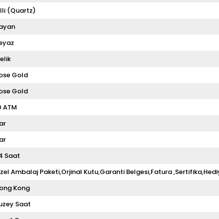
illi (Quartz)
ayan
eyaz
elik
ose Gold
ose Gold
0 ATM
ar
ar
4 Saat
zel Ambalaj Paketi,Orjinal Kutu,Garanti Belgesi,Fatura ,Sertifika,Hedi
ong Kong
uzey Saat