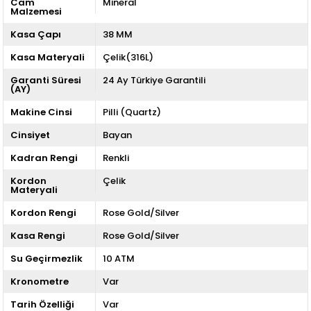
Cam
Mineral
Malzemesi
Kasa Çapı
38 MM
Kasa Materyali
Çelik(316L)
Garanti Süresi
24 Ay Türkiye Garantili
(AY)
Makine Cinsi
Pilli (Quartz)
Cinsiyet
Bayan
Kadran Rengi
Renkli
Kordon
Çelik
Materyali
Kordon Rengi
Rose Gold/Silver
Kasa Rengi
Rose Gold/Silver
Su Geçirmezlik
10 ATM
Kronometre
Var
Tarih Özelliği
Var