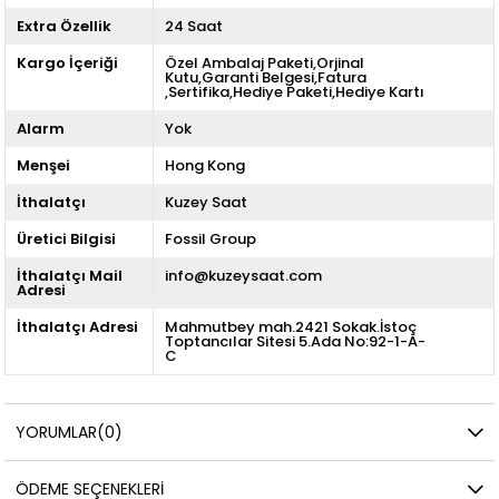
Extra Özellik
24 Saat
Kargo İçeriği
Özel Ambalaj Paketi,Orjinal
Kutu,Garanti Belgesi,Fatura
,Sertifika,Hediye Paketi,Hediye Kartı
Alarm
Yok
Menşei
Hong Kong
İthalatçı
Kuzey Saat
Üretici Bilgisi
Fossil Group
İthalatçı Mail
info@kuzeysaat.com
Adresi
İthalatçı Adresi
Mahmutbey mah.2421 Sokak.İstoç
Toptancılar Sitesi 5.Ada No:92-1-A-
C
YORUMLAR
(0)
ÖDEME SEÇENEKLERI