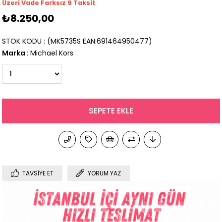
Üzeri Vade Farksız 9 Taksit
₺8.250,00
STOK KODU
(MK5735S EAN:691464950477)
Marka
:
Michael Kors
TAVSIYE ET
YORUM YAZ