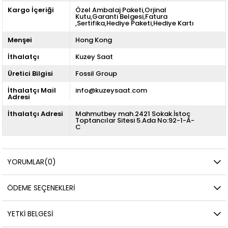
Kargo İçeriği
Özel Ambalaj Paketi,Orjinal
Kutu,Garanti Belgesi,Fatura
,Sertifika,Hediye Paketi,Hediye Kartı
Menşei
Hong Kong
İthalatçı
Kuzey Saat
Üretici Bilgisi
Fossil Group
İthalatçı Mail
info@kuzeysaat.com
Adresi
İthalatçı Adresi
Mahmutbey mah.2421 Sokak.İstoç
Toptancılar Sitesi 5.Ada No:92-1-A-
C
YORUMLAR
(0)
ÖDEME SEÇENEKLERI
YETKİ BELGESİ