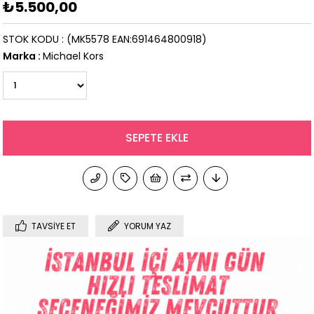
₺5.500,00
STOK KODU
(MK5578 EAN:691464800918)
Marka
:
Michael Kors
TAVSIYE ET
YORUM YAZ