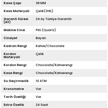
Kasa Çapı
39 MM
Kasa Materyali
Çelik(316L)
Garanti Süresi
24 Ay Türkiye Garantili
(AY)
Makine Cinsi
Pilli (Quartz)
Cinsiyet
Bayan
Kadran Rengi
Kahve/Chocolate
Kordon
Çelik
Materyali
Kordon Rengi
Chocolate/Kahverengi
Kasa Rengi
Chocolate/Kahverengi
Su Geçirmezlik
10 ATM
Kronometre
Var
Tarih Özelliği
Var
Extra Özellik
24 Saat