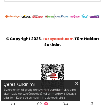
© Copyright 2023.
kuzeysaat.com
Tüm Hakları
Saklıdır.
Çerez Kullanımı
Sizlere en iyi alışveriş deneyimini sunabilmek adına
sitemizde çerezler(cookies) kullanmaktayız. Detaylı
bilgi için Kvkk sözleşmesini inceleyebilirsiniz.
0