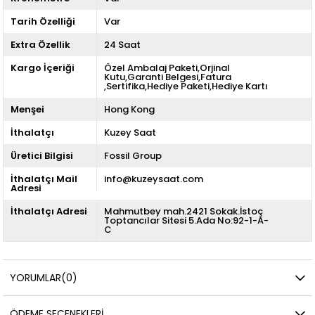
Tarih Özelliği
Var
Extra Özellik
24 Saat
Kargo İçeriği
Özel Ambalaj Paketi,Orjinal
Kutu,Garanti Belgesi,Fatura
,Sertifika,Hediye Paketi,Hediye Kartı
Menşei
Hong Kong
İthalatçı
Kuzey Saat
Üretici Bilgisi
Fossil Group
İthalatçı Mail
info@kuzeysaat.com
Adresi
İthalatçı Adresi
Mahmutbey mah.2421 Sokak.İstoç
Toptancılar Sitesi 5.Ada No:92-1-A-
C
YORUMLAR
(0)
ÖDEME SEÇENEKLERI