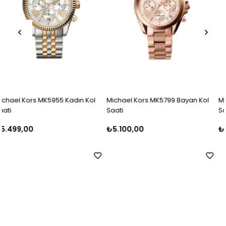
ol
Michael Kors MK5799 Bayan Kol
Michael Kors MK5798 Bayan Ko
Saati
Saati
₺5.100,00
₺5.500,00