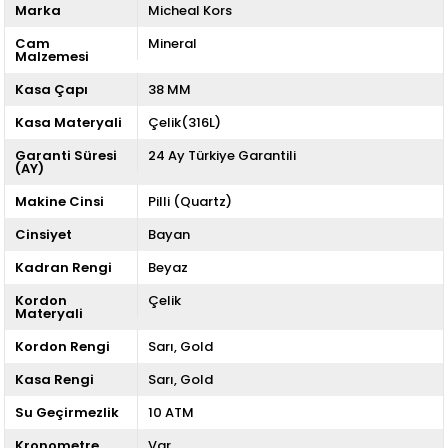
Marka
Micheal Kors
Cam
Mineral
Malzemesi
Kasa Çapı
38 MM
Kasa Materyali
Çelik(316L)
Garanti Süresi
24 Ay Türkiye Garantili
(AY)
Makine Cinsi
Pilli (Quartz)
Cinsiyet
Bayan
Kadran Rengi
Beyaz
Kordon
Çelik
Materyali
Kordon Rengi
Sarı
Gold
Kasa Rengi
Sarı
Gold
Su Geçirmezlik
10 ATM
Kronometre
Var