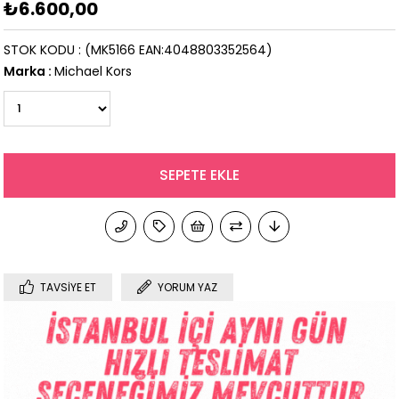
₺6.600,00
STOK KODU
(MK5166 EAN:4048803352564)
Marka
:
Michael Kors
TAVSIYE ET
YORUM YAZ