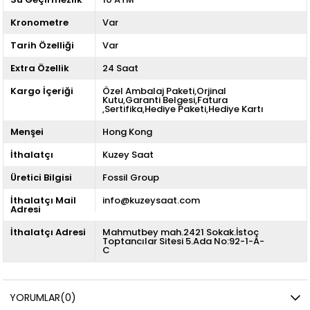
Kronometre
Var
Tarih Özelliği
Var
Extra Özellik
24 Saat
Kargo İçeriği
Özel Ambalaj Paketi,Orjinal
Kutu,Garanti Belgesi,Fatura
,Sertifika,Hediye Paketi,Hediye Kartı
Menşei
Hong Kong
İthalatçı
Kuzey Saat
Üretici Bilgisi
Fossil Group
İthalatçı Mail
info@kuzeysaat.com
Adresi
İthalatçı Adresi
Mahmutbey mah.2421 Sokak.İstoç
Toptancılar Sitesi 5.Ada No:92-1-A-
C
YORUMLAR
(0)