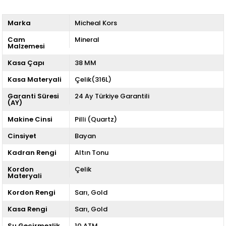
Marka
Micheal Kors
Cam
Mineral
Malzemesi
Kasa Çapı
38 MM
Kasa Materyali
Çelik(316L)
Garanti Süresi
24 Ay Türkiye Garantili
(AY)
Makine Cinsi
Pilli (Quartz)
Cinsiyet
Bayan
Kadran Rengi
Altın Tonu
Kordon
Çelik
Materyali
Kordon Rengi
Sarı
Gold
Kasa Rengi
Sarı
Gold
Su Geçirmezlik
10 ATM