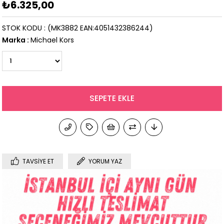
₺6.325,00
STOK KODU
(MK3882 EAN:4051432386244)
Marka
:
Michael Kors
TAVSIYE ET
YORUM YAZ