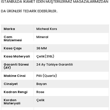
İSTANBULDA İKAMET EDEN MÜŞTERİLERİMİZ MAĞAZALARIMIZDAN
DA ÜRÜNLERİ TEDARİK EDEBİLİRLER..
Marka
Micheal Kors
Cam
Mineral
Malzemesi
Kasa Çapı
36 MM
Kasa Materyali
Çelik(316L)
Garanti Süresi
24 Ay Türkiye Garantili
(AY)
Makine Cinsi
Pilli (Quartz)
Cinsiyet
Bayan
Kadran Rengi
Rose
Kordon
Çelik
Materyali