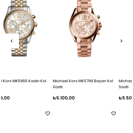
l
Michael Kors MK5799 Bayan Kol
Michael Kors MK5798 Bayan Ko
Saati
Saati
₺5.100,00
₺5.500,00