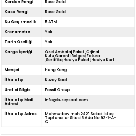
Kordon Rengi
Rose Gold
Kasa Rengi
Rose Gold
Su Geçirmezlik
5 ATM
Kronometre
Yok
Tarih Özelliği
Yok
Kargo İçeriği
Özel Ambalaj Paketi,Orjinal
Kutu,Garanti Belgesi,Fatura
,Sertifika,Hediye Paketi,Hediye Kartı
Menşei
Hong Kong
İthalatçı
Kuzey Saat
Üretici Bilgisi
Fossil Group
İthalatçı Mail
info@kuzeysaat.com
Adresi
İthalatçı Adresi
Mahmutbey mah.2421 Sokak.İstoç
Toptancılar Sitesi 5.Ada No:92-1-A-
C