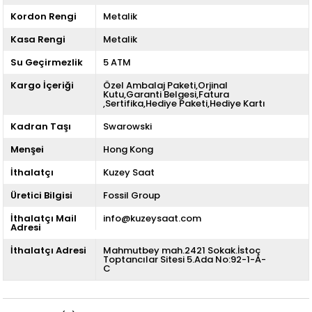
Kordon Rengi
Metalik
Kasa Rengi
Metalik
Su Geçirmezlik
5 ATM
Kargo İçeriği
Özel Ambalaj Paketi,Orjinal
Kutu,Garanti Belgesi,Fatura
,Sertifika,Hediye Paketi,Hediye Kartı
Kadran Taşı
Swarowski
Menşei
Hong Kong
İthalatçı
Kuzey Saat
Üretici Bilgisi
Fossil Group
İthalatçı Mail
info@kuzeysaat.com
Adresi
İthalatçı Adresi
Mahmutbey mah.2421 Sokak.İstoç
Toptancılar Sitesi 5.Ada No:92-1-A-
C