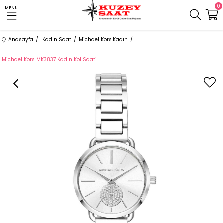
0
MENU
Anasayfa
Kadın Saat
Michael Kors Kadın
Michael Kors MK3837 Kadın Kol Saati