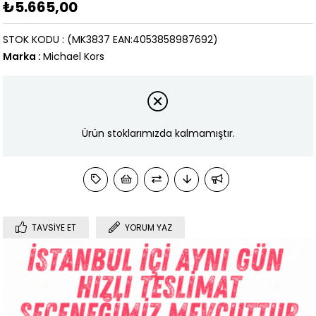
₺5.665,00
STOK KODU
(MK3837 EAN:4053858987692)
Marka
:
Michael Kors
Ürün stoklarımızda kalmamıştır.
TAVSIYE ET
YORUM YAZ