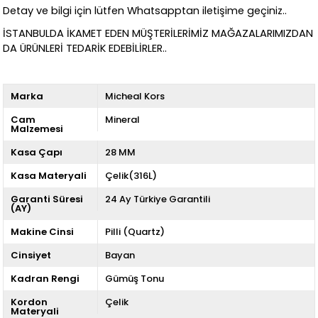
Detay ve bilgi için lütfen Whatsapptan iletişime geçiniz..
İSTANBULDA İKAMET EDEN MÜŞTERİLERİMİZ MAĞAZALARIMIZDAN
DA ÜRÜNLERİ TEDARİK EDEBİLİRLER..
Marka
Micheal Kors
Cam
Mineral
Malzemesi
Kasa Çapı
28 MM
Kasa Materyali
Çelik(316L)
Garanti Süresi
24 Ay Türkiye Garantili
(AY)
Makine Cinsi
Pilli (Quartz)
Cinsiyet
Bayan
Kadran Rengi
Gümüş Tonu
Kordon
Çelik
Materyali