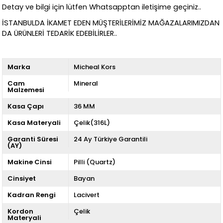
Detay ve bilgi için lütfen Whatsapptan iletişime geçiniz..
İSTANBULDA İKAMET EDEN MÜŞTERİLERİMİZ MAĞAZALARIMIZDAN
DA ÜRÜNLERİ TEDARİK EDEBİLİRLER..
Marka
Micheal Kors
Cam
Mineral
Malzemesi
Kasa Çapı
36 MM
Kasa Materyali
Çelik(316L)
Garanti Süresi
24 Ay Türkiye Garantili
(AY)
Makine Cinsi
Pilli (Quartz)
Cinsiyet
Bayan
Kadran Rengi
Lacivert
Kordon
Çelik
Materyali