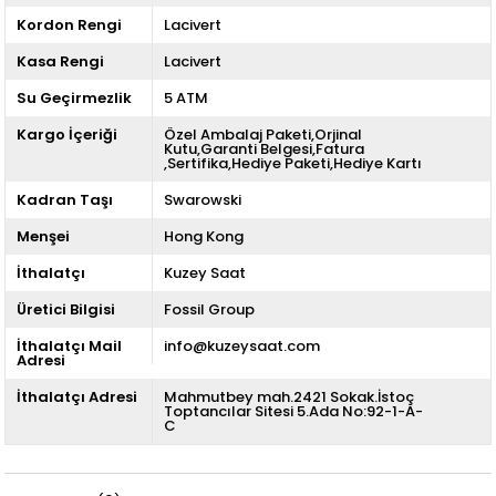
Kordon Rengi
Lacivert
Kasa Rengi
Lacivert
Su Geçirmezlik
5 ATM
Kargo İçeriği
Özel Ambalaj Paketi,Orjinal
Kutu,Garanti Belgesi,Fatura
,Sertifika,Hediye Paketi,Hediye Kartı
Kadran Taşı
Swarowski
Menşei
Hong Kong
İthalatçı
Kuzey Saat
Üretici Bilgisi
Fossil Group
İthalatçı Mail
info@kuzeysaat.com
Adresi
İthalatçı Adresi
Mahmutbey mah.2421 Sokak.İstoç
Toptancılar Sitesi 5.Ada No:92-1-A-
C