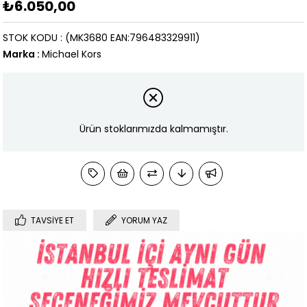
₺6.050,00
STOK KODU
(MK3680 EAN:796483329911)
Marka
:
Michael Kors
Ürün stoklarımızda kalmamıştır.
TAVSIYE ET
YORUM YAZ