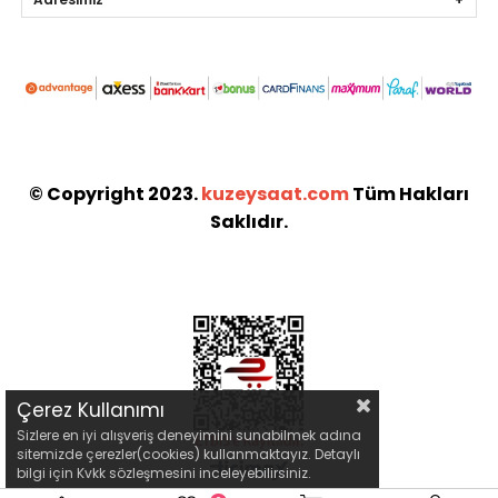
© Copyright 2023.
kuzeysaat.com
Tüm Hakları
Saklıdır.
Çerez Kullanımı
Sizlere en iyi alışveriş deneyimini sunabilmek adına
sitemizde çerezler(cookies) kullanmaktayız. Detaylı
bilgi için Kvkk sözleşmesini inceleyebilirsiniz.