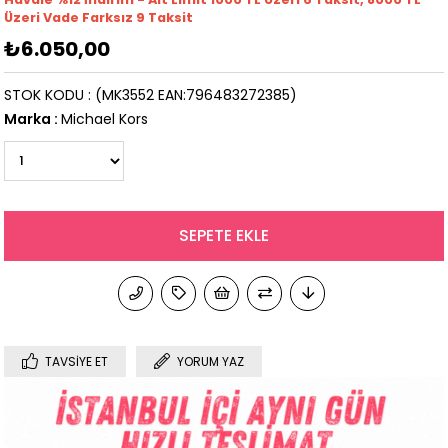
Üzeri Vade Farksız 9 Taksit
₺6.050,00
STOK KODU
(MK3552 EAN:796483272385)
Marka
:
Michael Kors
TAVSIYE ET
YORUM YAZ