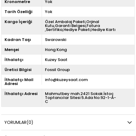
Kronometre
Yok
Tarih Özelliği
Yok
Kargo İçeriği
Özel Ambalaj Paketi,Orjinal
Kutu,Garanti Belgesi,Fatura
,Sertifika,Hediye Paketi,Hediye Kartı
Kadran Taşı
Swarowski
Menşei
Hong Kong
İthalatçı
Kuzey Saat
Üretici Bilgisi
Fossil Group
İthalatçı Mail
info@kuzeysaat.com
Adresi
İthalatçı Adresi
Mahmutbey mah.2421 Sokak.İstoç
Toptancılar Sitesi 5.Ada No:92-1-A-
C
YORUMLAR
(0)