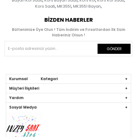
Bayan Kol Saati
Kors Bayan Saati
Kors Kol
Kors Kol Saati
,
,
,
,
Kors Saati
MK3551
MK3551 Bayan
,
,
,
BIZDEN HABERLER
Bültenimize Üye Olun ! Tüm İndirim ve Fırsatlardan İlk Sizin
Haberiniz Olsun !
GÖNDER
Kurumsal Kategori
Müşteri İlişkileri
Yardım
Sosyal Medya