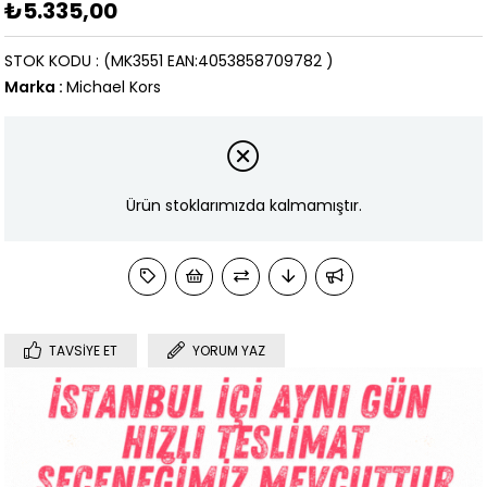
₺5.335,00
STOK KODU
(MK3551 EAN:4053858709782 )
Marka
:
Michael Kors
Ürün stoklarımızda kalmamıştır.
TAVSIYE ET
YORUM YAZ