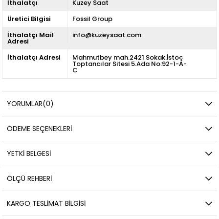
İthalatçı
Kuzey Saat
Üretici Bilgisi
Fossil Group
İthalatçı Mail
info@kuzeysaat.com
Adresi
İthalatçı Adresi
Mahmutbey mah.2421 Sokak.İstoç
Toptancılar Sitesi 5.Ada No:92-1-A-
C
YORUMLAR
(0)
ÖDEME SEÇENEKLERI
YETKİ BELGESİ
ÖLÇÜ REHBERI
KARGO TESLIMAT BILGISI