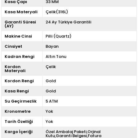
Kasa Çapı
33 MM
Kasa Materyali
Çelik(316L)
Garanti Süresi
24 Ay Türkiye Garantili
(AY)
Makine Cinsi
Pilli (Quartz)
Cinsiyet
Bayan
Kadran Rengi
Altın Tonu
Kordon
Çelik
Materyali
Kordon Rengi
Gold
Kasa Rengi
Gold
Su Geçirmezlik
5 ATM
Kronometre
Yok
Tarih Özelliği
Yok
Kargo İçeriği
Özel Ambalaj Paketi,Orjinal
Kutu,Garanti Belgesi,Fatura