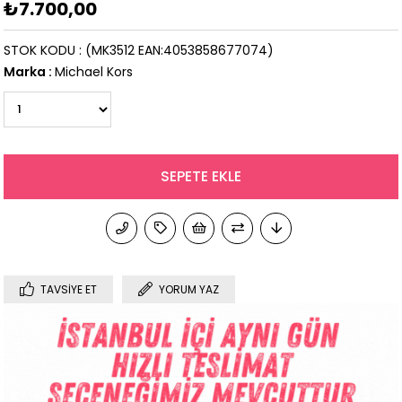
₺7.700,00
STOK KODU
(MK3512 EAN:4053858677074)
Marka
:
Michael Kors
TAVSIYE ET
YORUM YAZ