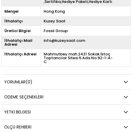
,Sertifika,Hediye Paketi,Hediye Kartı
Menşei
Hong Kong
İthalatçı
Kuzey Saat
Üretici Bilgisi
Fossil Group
İthalatçı Mail
info@kuzeysaat.com
Adresi
İthalatçı Adresi
Mahmutbey mah.2421 Sokak.İstoç
Toptancılar Sitesi 5.Ada No:92-1-A-
C
YORUMLAR
(0)
ÖDEME SEÇENEKLERI
YETKİ BELGESİ
ÖLÇÜ REHBERI