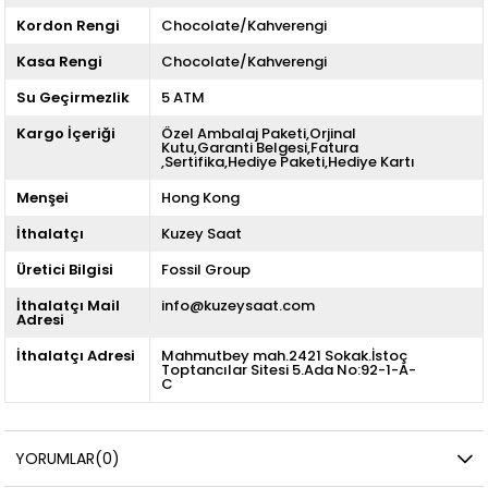
Kordon Rengi
Chocolate/Kahverengi
Kasa Rengi
Chocolate/Kahverengi
Su Geçirmezlik
5 ATM
Kargo İçeriği
Özel Ambalaj Paketi,Orjinal
Kutu,Garanti Belgesi,Fatura
,Sertifika,Hediye Paketi,Hediye Kartı
Menşei
Hong Kong
İthalatçı
Kuzey Saat
Üretici Bilgisi
Fossil Group
İthalatçı Mail
info@kuzeysaat.com
Adresi
İthalatçı Adresi
Mahmutbey mah.2421 Sokak.İstoç
Toptancılar Sitesi 5.Ada No:92-1-A-
C
YORUMLAR
(0)