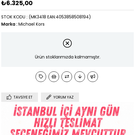
₺6.325,00
STOK KODU
(MK3418 EAN:4053858508194)
Marka
:
Michael Kors
Ürün stoklarımızda kalmamıştır.
TAVSIYE ET
YORUM YAZ