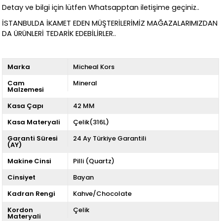
Detay ve bilgi için lütfen Whatsapptan iletişime geçiniz..
İSTANBULDA İKAMET EDEN MÜŞTERİLERİMİZ MAĞAZALARIMIZDAN
DA ÜRÜNLERİ TEDARİK EDEBİLİRLER..
Marka
Micheal Kors
Cam
Mineral
Malzemesi
Kasa Çapı
42 MM
Kasa Materyali
Çelik(316L)
Garanti Süresi
24 Ay Türkiye Garantili
(AY)
Makine Cinsi
Pilli (Quartz)
Cinsiyet
Bayan
Kadran Rengi
Kahve/Chocolate
Kordon
Çelik
Materyali