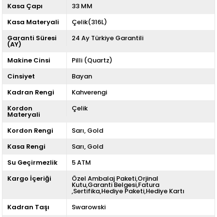
Kasa Çapı
33 MM
Kasa Materyali
Çelik(316L)
Garanti Süresi
24 Ay Türkiye Garantili
(AY)
Makine Cinsi
Pilli (Quartz)
Cinsiyet
Bayan
Kadran Rengi
Kahverengi
Kordon
Çelik
Materyali
Kordon Rengi
Sarı
Gold
Kasa Rengi
Sarı
Gold
Su Geçirmezlik
5 ATM
Kargo İçeriği
Özel Ambalaj Paketi,Orjinal
Kutu,Garanti Belgesi,Fatura
,Sertifika,Hediye Paketi,Hediye Kartı
Kadran Taşı
Swarowski