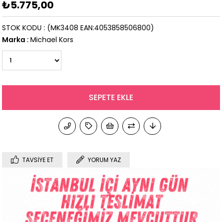
₺5.775,00
STOK KODU
(MK3408 EAN:4053858506800)
Marka
:
Michael Kors
TAVSIYE ET
YORUM YAZ