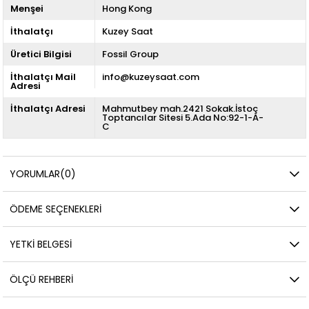
Menşei
Hong Kong
İthalatçı
Kuzey Saat
Üretici Bilgisi
Fossil Group
İthalatçı Mail
info@kuzeysaat.com
Adresi
İthalatçı Adresi
Mahmutbey mah.2421 Sokak.İstoç
Toptancılar Sitesi 5.Ada No:92-1-A-
C
YORUMLAR
(0)
ÖDEME SEÇENEKLERI
YETKİ BELGESİ
ÖLÇÜ REHBERI