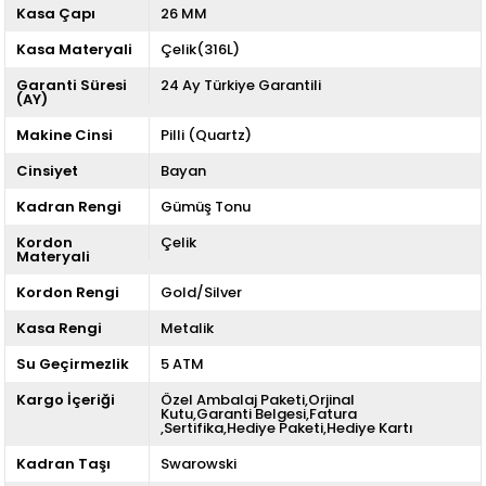
Kasa Çapı
26 MM
Kasa Materyali
Çelik(316L)
Garanti Süresi
24 Ay Türkiye Garantili
(AY)
Makine Cinsi
Pilli (Quartz)
Cinsiyet
Bayan
Kadran Rengi
Gümüş Tonu
Kordon
Çelik
Materyali
Kordon Rengi
Gold/Silver
Kasa Rengi
Metalik
Su Geçirmezlik
5 ATM
Kargo İçeriği
Özel Ambalaj Paketi,Orjinal
Kutu,Garanti Belgesi,Fatura
,Sertifika,Hediye Paketi,Hediye Kartı
Kadran Taşı
Swarowski