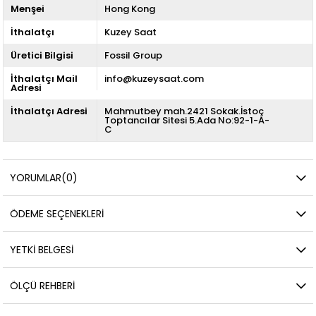
Menşei
Hong Kong
İthalatçı
Kuzey Saat
Üretici Bilgisi
Fossil Group
İthalatçı Mail
info@kuzeysaat.com
Adresi
İthalatçı Adresi
Mahmutbey mah.2421 Sokak.İstoç
Toptancılar Sitesi 5.Ada No:92-1-A-
C
YORUMLAR
(0)
ÖDEME SEÇENEKLERI
YETKİ BELGESİ
ÖLÇÜ REHBERI