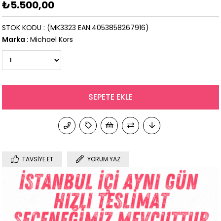
₺5.500,00
STOK KODU
(MK3323 EAN:4053858267916)
Marka
:
Michael Kors
TAVSIYE ET
YORUM YAZ