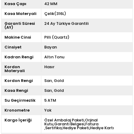
Kasa Çapı
42 MM
Kasa Materyali
Çelik(316L)
Garanti Süresi
24 Ay Türkiye Garantili
(AY)
Makine Cinsi
Pilli (Quartz)
Cinsiyet
Bayan
Kadran Rengi
Altın Tonu
Kordon
Hasır
Materyali
Kordon Rengi
Sarı
Gold
Kasa Rengi
Sarı
Gold
Su Geçirmezlik
5 ATM
Kronometre
Yok
Kargo İçeriği
Özel Ambalaj Paketi,Orjinal
Kutu,Garanti Belgesi,Fatura
,Sertifika,Hediye Paketi,Hediye Kartı