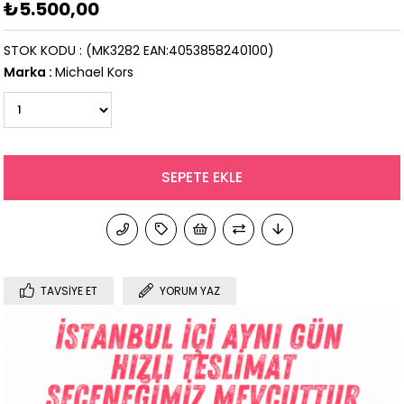
₺5.500,00
STOK KODU
(MK3282 EAN:4053858240100)
Marka
:
Michael Kors
TAVSIYE ET
YORUM YAZ