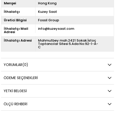
Menşei
Hong Kong
İthalatçı
Kuzey Saat
Üretici Bilgisi
Fossil Group
İthalatçı Mail
info@kuzeysaat.com
Adresi
İthalatçı Adresi
Mahmutbey mah.2421 Sokak.İstoç
Toptancılar Sitesi 5.Ada No:92-1-A-
C
YORUMLAR
(0)
ÖDEME SEÇENEKLERI
YETKİ BELGESİ
ÖLÇÜ REHBERI