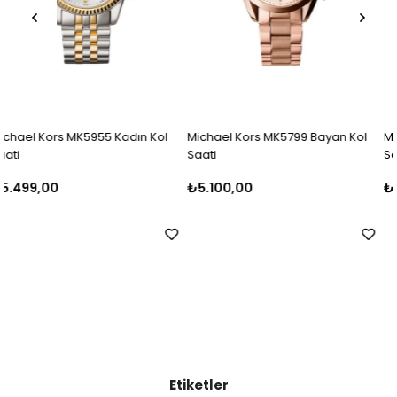
ol
Michael Kors MK5799 Bayan Kol
Michael Kors MK5798 Bayan Ko
Saati
Saati
₺5.100,00
₺5.500,00
Etiketler