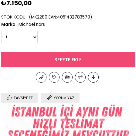
₺7.150,00
STOK KODU
(MK2280 EAN:4051432783579)
Marka
:
Michael Kors
TAVSIYE ET
YORUM YAZ