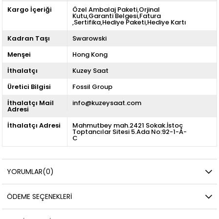
Kargo İçeriği
Özel Ambalaj Paketi,Orjinal
Kutu,Garanti Belgesi,Fatura
,Sertifika,Hediye Paketi,Hediye Kartı
Kadran Taşı
Swarowski
Menşei
Hong Kong
İthalatçı
Kuzey Saat
Üretici Bilgisi
Fossil Group
İthalatçı Mail
info@kuzeysaat.com
Adresi
İthalatçı Adresi
Mahmutbey mah.2421 Sokak.İstoç
Toptancılar Sitesi 5.Ada No:92-1-A-
C
YORUMLAR
(0)
ÖDEME SEÇENEKLERI