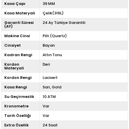
Kasa Çapı
39 MM
Kasa Materyali
Çelik(316L)
Garanti Süresi
24 Ay Türkiye Garantili
(AY)
Makine Cinsi
Pilli (Quartz)
Cinsiyet
Bayan
Kadran Rengi
Altın Tonu
Kordon
Deri
Materyali
Kordon Rengi
Lacivert
Kasa Rengi
Sarı
Gold
Su Geçirmezlik
10 ATM
Kronometre
Var
Tarih Özelliği
Var
Extra Özellik
24 Saat