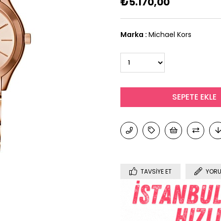
₺5.170,00
Marka
:
Michael Kors
TAVSIYE ET
YORU