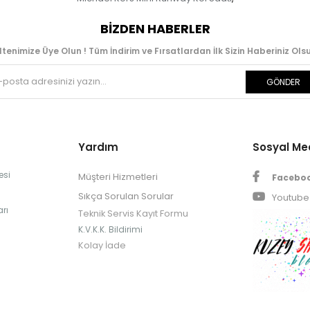
BIZDEN HABERLER
ltenimize Üye Olun ! Tüm İndirim ve Fırsatlardan İlk Sizin Haberiniz Olsu
GÖNDER
Yardım
Sosyal M
esi
Müşteri Hizmetleri
Facebo
Sıkça Sorulan Sorular
Youtube
rı
Teknik Servis Kayıt Formu
K.V.K.K. Bildirimi
Kolay İade