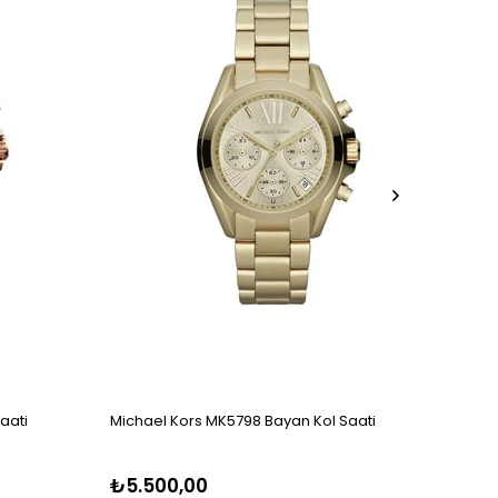
aati
Michael Kors MK5798 Bayan Kol Saati
Micha
₺5.500,00
₺5.