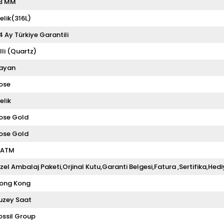
3 MM
elik(316L)
4 Ay Türkiye Garantili
illi (Quartz)
ayan
ose
elik
ose Gold
ose Gold
 ATM
zel Ambalaj Paketi,Orjinal Kutu,Garanti Belgesi,Fatura ,Sertifika,Hedi
ong Kong
uzey Saat
ossil Group