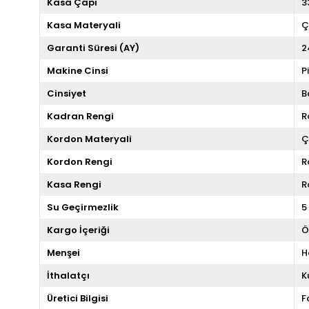
Kasa Çapı
3
Kasa Materyali
Ç
Garanti Süresi (AY)
2
Makine Cinsi
P
Cinsiyet
B
Kadran Rengi
R
Kordon Materyali
Ç
Kordon Rengi
R
Kasa Rengi
R
Su Geçirmezlik
5
Kargo İçeriği
Ö
Menşei
H
İthalatçı
K
Üretici Bilgisi
F