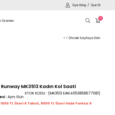
Üye Girişi
Üye Ol
0
 Ürünler
< < Önceki Sayfaya Dön
m Runway MK3513 Kadın Kol Saati
STOK KODU
(MK3513 EAN:4053858677081)
esi
:
Aynı Gün
t 1000
TL
Üzeri 6 Taksit, 8000 TL Üzeri Vade Farksız 9