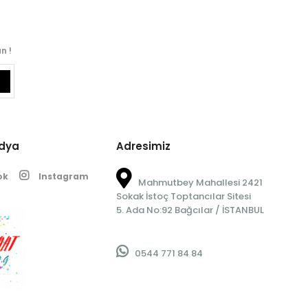
n !
edya
Adresimiz
ok
Instagram
Mahmutbey Mahallesi 2421
Sokak İstoç Toptancılar Sitesi
5. Ada No:92 Bağcılar / İSTANBUL
0544 771 84 84