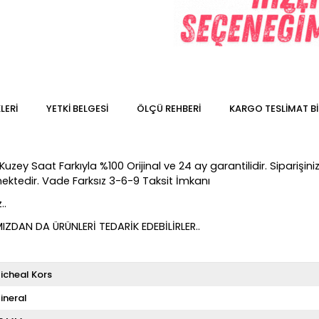
LERI
YETKİ BELGESİ
ÖLÇÜ REHBERI
KARGO TESLIMAT BI
y Saat Farkıyla %100 Orijinal ve 24 ay garantilidir. Siparişiniz 
lmektedir. Vade Farksız 3-6-9 Taksit İmkanı
..
DAN DA ÜRÜNLERİ TEDARİK EDEBİLİRLER..
icheal Kors
ineral